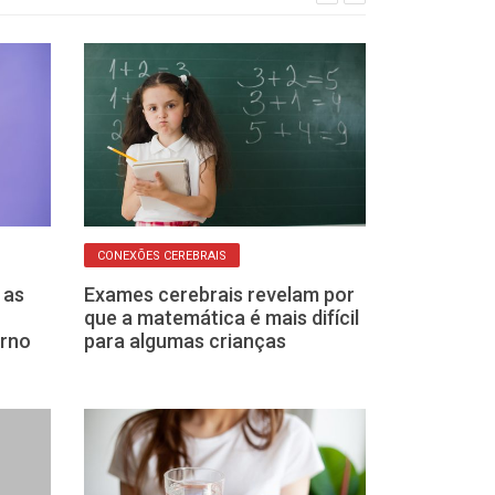
CONEXÕES CEREBRAIS
AUTOENGANO
 as
Exames cerebrais revelam por
Como podemos
que a matemática é mais difícil
enganados pel
erno
para algumas crianças
como consegu
proteger)