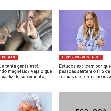
ÍCIOS REAIS
FRIORENTOS X CALORENTOS
ue tanta gente está
Estudos explicam por que
do magnésio? Veja o que
pessoas sentem o frio de
ncia diz do suplemento
formas diferentes no inv