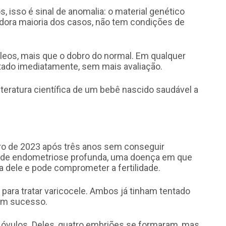
 isso é sinal de anomalia: o material genético
dora maioria dos casos, não tem condições de
leos, mais que o dobro do normal. Em qualquer
rtado imediatamente, sem mais avaliação.
iteratura científica de um bebê nascido saudável a
o de 2023 após três anos sem conseguir
rico de endometriose profunda, uma doença em que
a dele e pode comprometer a fertilidade.
a para tratar varicocele. Ambos já tinham tentado
em sucesso.
eis óvulos. Deles, quatro embriões se formaram, mas