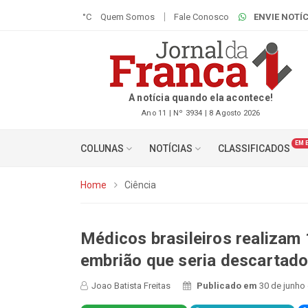
°C
Quem Somos
Fale Conosco
ENVIE NOTÍC
A notícia quando ela acontece!
Ano 11 | Nº 3934 | 8 Agosto 2026
EM 
COLUNAS
NOTÍCIAS
CLASSIFICADOS
Home
Ciência
Médicos brasileiros realiza
embrião que seria descartad
Joao Batista Freitas
Publicado em
30 de junho