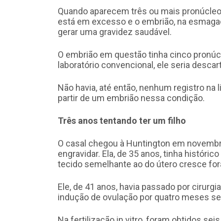
Quando aparecem três ou mais pronúcleos,
está em excesso e o embrião, na esmaga
gerar uma gravidez saudável.
O embrião em questão tinha cinco pronúc
laboratório convencional, ele seria desca
Não havia, até então, nenhum registro na l
partir de um embrião nessa condição.
Três anos tentando ter um filho
O casal chegou à Huntington em novembr
engravidar. Ela, de 35 anos, tinha histó
tecido semelhante ao do útero cresce for
Ele, de 41 anos, havia passado por cirurgi
indução de ovulação por quatro meses s
Na fertilização in vitro, foram obtidos s