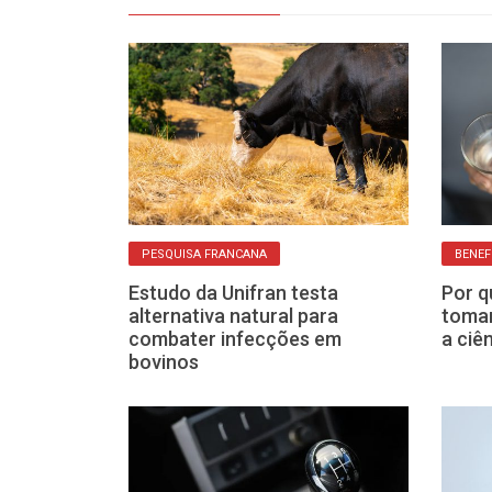
PESQUISA FRANCANA
BENEF
do que fez as
Estudo da Unifran testa
Por q
to resistirem
alternativa natural para
toman
nos
combater infecções em
a ciê
bovinos