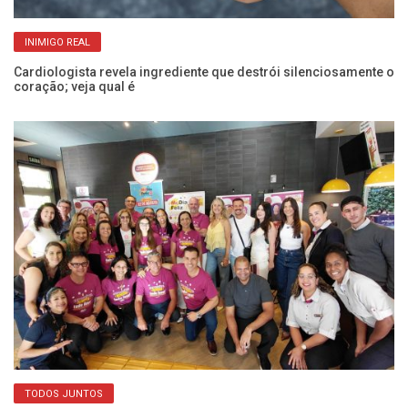
INIMIGO REAL
e
Cardiologista revela ingrediente que destrói silenciosamente o
Pr
coração; veja qual é
d
TODOS JUNTOS