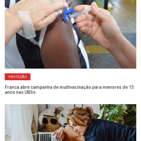
PROTEÇÃO
Franca abre campanha de multivacinação para menores de 15
Ga
anos nas UBSs
po