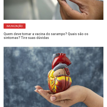
IMUNIZAÇÃO
Quem deve tomar a vacina do sarampo? Quais são os
Pe
sintomas? Tire suas dúvidas
ba