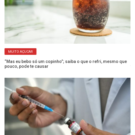
MUITO AÇUCAR
 a
“Mas eu bebo só um copinho”; saiba o que o refri, mesmo que
Co
pouco, pode te causar
t