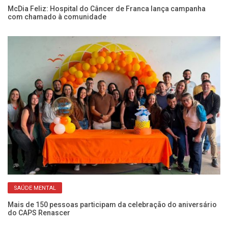
em
McDia Feliz: Hospital do Câncer de Franca lança campanha
Mé
com chamado à comunidade
so
SAÚDE MENTAL
Mais de 150 pessoas participam da celebração do aniversário
Se
do CAPS Renascer
ca