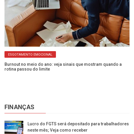
ESGOTAMENTO EMOCIONAL
ão
Burnout no meio do ano: veja sinais que mostram quando a
Pa
rotina passou do limite
de
FINANÇAS
Lucro do FGTS será depositado para trabalhadores
neste mês; Veja como receber