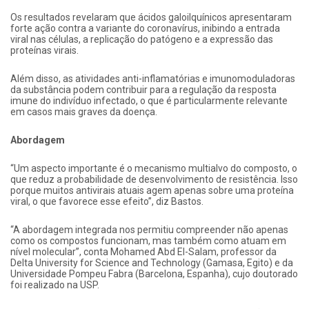
Os resultados revelaram que ácidos galoilquínicos apresentaram
forte ação contra a variante do coronavírus, inibindo a entrada
viral nas células, a replicação do patógeno e a expressão das
proteínas virais.
Além disso, as atividades anti-inflamatórias e imunomoduladoras
da substância podem contribuir para a regulação da resposta
imune do indivíduo infectado, o que é particularmente relevante
em casos mais graves da doença.
Abordagem
“Um aspecto importante é o mecanismo multialvo do composto, o
que reduz a probabilidade de desenvolvimento de resistência. Isso
porque muitos antivirais atuais agem apenas sobre uma proteína
viral, o que favorece esse efeito”, diz Bastos.
“A abordagem integrada nos permitiu compreender não apenas
como os compostos funcionam, mas também como atuam em
nível molecular”, conta Mohamed Abd El-Salam, professor da
Delta University for Science and Technology (Gamasa, Egito) e da
Universidade Pompeu Fabra (Barcelona, Espanha), cujo doutorado
foi realizado na USP.