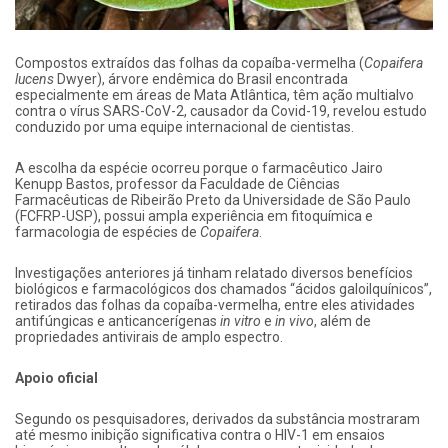
Compostos extraídos das folhas da copaíba-vermelha (
Copaifera
lucens
Dwyer), árvore endêmica do Brasil encontrada
especialmente em áreas de Mata Atlântica, têm ação multialvo
contra o vírus SARS-CoV-2, causador da Covid-19, revelou estudo
conduzido por uma equipe internacional de cientistas.
A escolha da espécie ocorreu porque o farmacêutico Jairo
Kenupp Bastos, professor da Faculdade de Ciências
Farmacêuticas de Ribeirão Preto da Universidade de São Paulo
(FCFRP-USP), possui ampla experiência em fitoquímica e
farmacologia de espécies de
Copaifera
.
Investigações anteriores já tinham relatado diversos benefícios
biológicos e farmacológicos dos chamados “ácidos galoilquínicos”,
retirados das folhas da copaíba-vermelha, entre eles atividades
antifúngicas e anticancerígenas
in vitro
e
in vivo
, além de
propriedades antivirais de amplo espectro.
Apoio oficial
Segundo os pesquisadores, derivados da substância mostraram
até mesmo inibição significativa contra o HIV-1 em ensaios