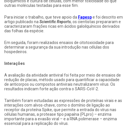
bioquímicos e cultura de células, com menor toxicidade do que
outras moléculas testadas para esse fim.
Para iniciar o trabalho, que teve apoio da
Fapesp
e foi descrito em
artigo publicado na
Scientific Reports
, os cientistas prepararam e
caracterizaram frações ricas em ácidos galoilquínicos derivados
das folhas da espécie.
Em seguida, foram realizados ensaios de citotoxicidade para
determinar a segurança da sua introdução nas células dos
hospedeiros.
Interações
A avaliação da atividade antiviral foi feita por meio de ensaios de
redução de placas, método usado para quantificar a capacidade
de anticorpos ou compostos antivirais neutralizarem vírus. Os
resultados indicam forte ação contra o SARS-CoV-2.
Também foram estudadas as expressões de proteínas virais e as
interações com alvos-chave, como o domínio de ligação ao
receptor da proteína Spike, que permite a entrada do vírus nas
células humanas, a protease tipo papaína (PLpro) – enzima
importante para a evasão viral – e a RNA polimerase – enzima
essencial para a replicação do vírus.