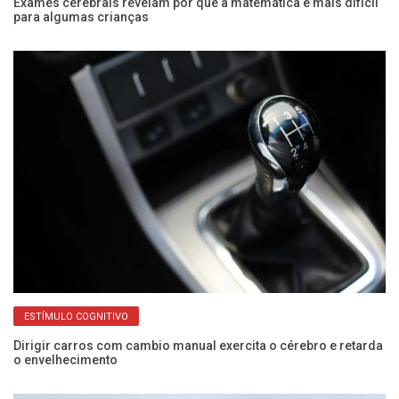
Exames cerebrais revelam por que a matemática é mais difícil
Co
para algumas crianças
há
ESTÍMULO COGNITIVO
Dirigir carros com cambio manual exercita o cérebro e retarda
Po
o envelhecimento
c