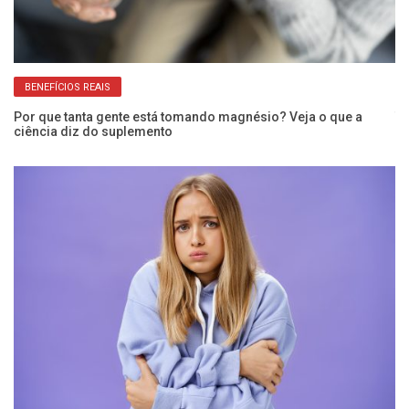
BENEFÍCIOS REAIS
Por que tanta gente está tomando magnésio? Veja o que a
Te
ciência diz do suplemento
do