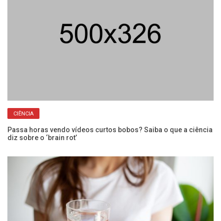
CIÊNCIA
Passa horas vendo vídeos curtos bobos? Saiba o que a ciência
Pe
diz sobre o ‘brain rot’
ap