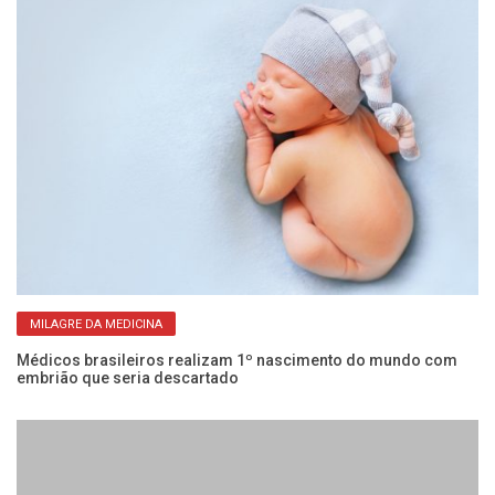
MILAGRE DA MEDICINA
s
Médicos brasileiros realizam 1º nascimento do mundo com
So
embrião que seria descartado
i