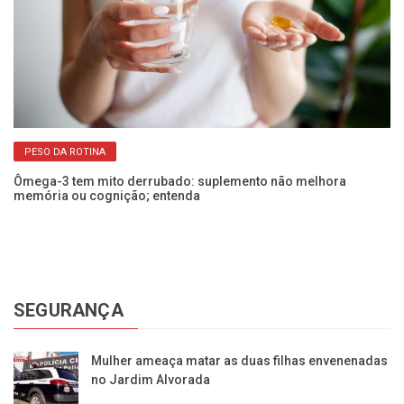
PESO DA ROTINA
Ômega-3 tem mito derrubado: suplemento não melhora
Es
memória ou cognição; entenda
s
SEGURANÇA
Mulher ameaça matar as duas filhas envenenadas
no Jardim Alvorada