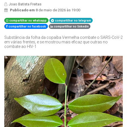
Joao Batista Freitas
Publicado em
8 de maio de 2026 às 19:00
compartilhar no whatsapp
compartilhar no telegram
compartilhar no facebook
compartilhar no linkedin
Substância da folha da copaíba Vermelha combate o SARS-CoV-2
em várias frentes, e se mostrou mais eficaz que outras no
combate ao HIV-1