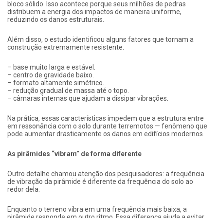
bloco sólido. Isso acontece porque seus milhões de pedras
distribuem a energia dos impactos de maneira uniforme,
reduzindo os danos estruturais.
Além disso, o estudo identificou alguns fatores que tornam a
construção extremamente resistente:
– base muito larga e estável.
– centro de gravidade baixo.
– formato altamente simétrico.
– redução gradual de massa até o topo.
– câmaras internas que ajudam a dissipar vibrações.
Na prática, essas características impedem que a estrutura entre
em ressonância com o solo durante terremotos — fenômeno que
pode aumentar drasticamente os danos em edifícios modernos.
As pirâmides “vibram” de forma diferente
Outro detalhe chamou atenção dos pesquisadores: a frequência
de vibração da pirâmide é diferente da frequência do solo ao
redor dela.
Enquanto o terreno vibra em uma frequência mais baixa, a
pirâmide responde em outro ritmo. Essa diferença ajuda a evitar