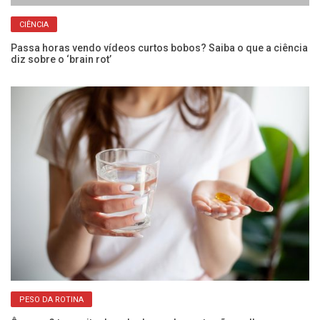
CIÊNCIA
Passa horas vendo vídeos curtos bobos? Saiba o que a ciência
Pe
diz sobre o ‘brain rot’
ap
PESO DA ROTINA