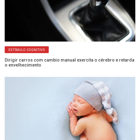
ESTÍMULO COGNITIVO
Dirigir carros com cambio manual exercita o cérebro e retarda
Po
o envelhecimento
c