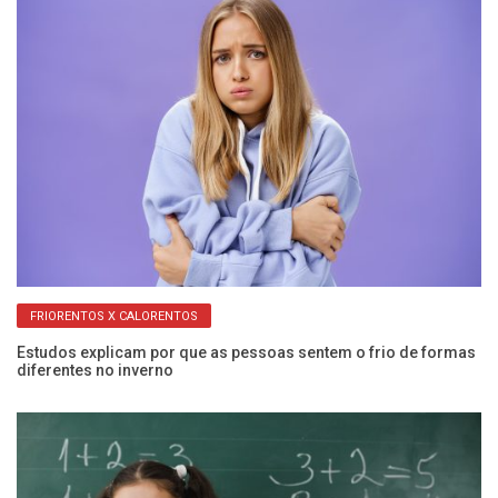
FRIORENTOS X CALORENTOS
Estudos explicam por que as pessoas sentem o frio de formas
Do
diferentes no inverno
r