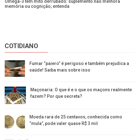
Ômega-3 tem mito derrubado: suplemento não melhora
Es
memória ou cognição; entenda
s
COTIDIANO
Fumar “paiero” é perigoso e também prejudica a
saúde! Saiba mais sobre isso
Maçonaria: O que é e o que os maçons realmente
fazem? Por que secreta?
Moeda rara de 25 centavos, conhecida como
“mula”, pode valer quase R$ 3 mil