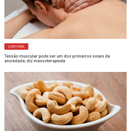
CORPORAL
er
Tensão muscular pode ser um dos primeiros sinais da
Sa
ansiedade, diz massoterapeuta
pe