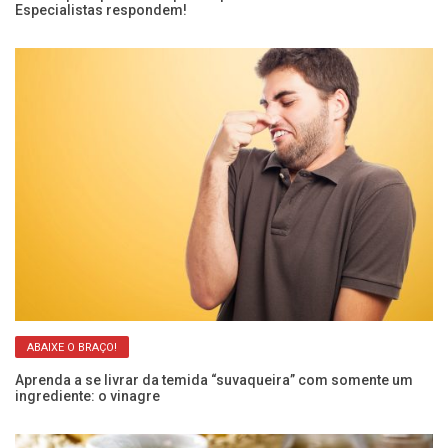
Especialistas respondem!
ci
ABAIXE O BRAÇO!
Aprenda a se livrar da temida “suvaqueira” com somente um
Ar
ingrediente: o vinagre
re