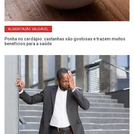
ALIMENTAÇÃO SAUDÁVEL
Ponha no cardápio: castanhas são gostosas e trazem muitos
O 
benefícios para a saúde
qu