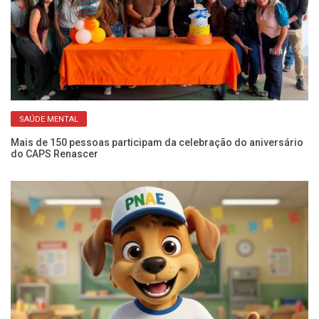
SAÚDE MENTAL
Mais de 150 pessoas participam da celebração do aniversário
Se
do CAPS Renascer
ca