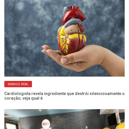
INIMIGO REAL
e
Cardiologista revela ingrediente que destrói silenciosamente o
Pr
coração; veja qual é
d