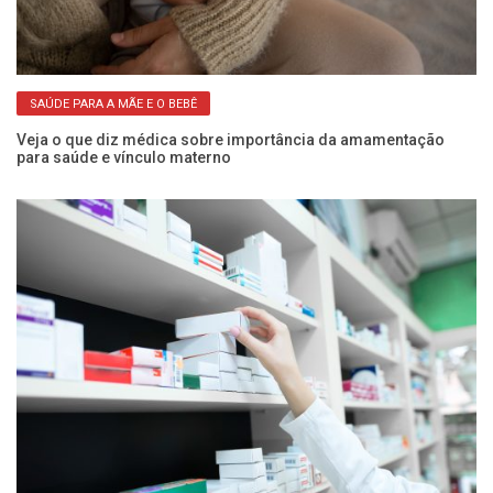
SAÚDE PARA A MÃE E O BEBÊ
5
Veja o que diz médica sobre importância da amamentação
Fr
para saúde e vínculo materno
a