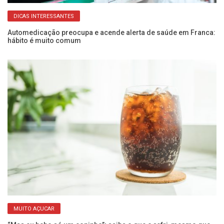
DICAS INTERESSANTES
Automedicação preocupa e acende alerta de saúde em Franca:
Bu
hábito é muito comum
ro
MUITO AÇUCAR