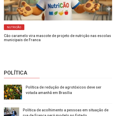
NUTRICÃO
Cão caramelo vira mascote de projeto de nutrição nas escolas
Fr
municipais de Franca
pr
POLÍTICA
Política de redução de agrotóxicos deve ser
votada amanhã em Brasília
Política de acolhimento a pessoas em situação de
rua de Franca será modelo no Estado