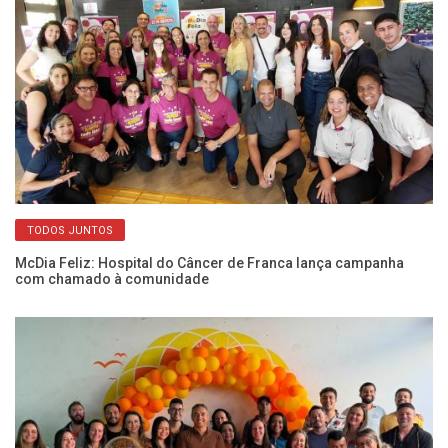
TODOS JUNTOS
em
McDia Feliz: Hospital do Câncer de Franca lança campanha
Mé
com chamado à comunidade
so