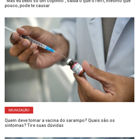
 a
“Mas eu bebo só um copinho”; saiba o que o refri, mesmo que
Co
pouco, pode te causar
t
IMUNIZAÇÃO
Quem deve tomar a vacina do sarampo? Quais são os
Pe
sintomas? Tire suas dúvidas
ba