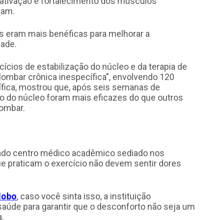
ativação e fortalecimento dos músculos
iam.
s eram mais benéficas para melhorar a
dade.
rcícios de estabilização do núcleo e da terapia de
 lombar crônica inespecífica”, envolvendo 120
fica, mostrou que, após seis semanas de
ão do núcleo foram mais eficazes do que outros
lombar.
giado centro médico acadêmico sediado nos
e praticam o exercício não devem sentir dores
lobo
, caso você sinta isso, a instituição
aúde para garantir que o desconforto não seja um
a.