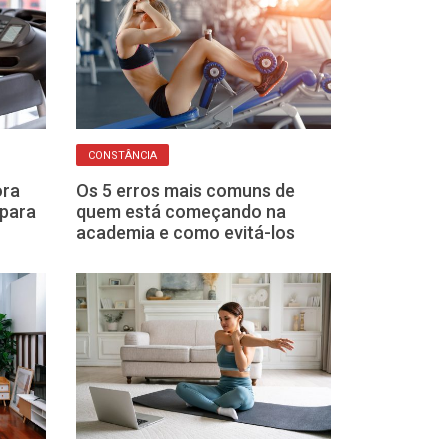
CONSTÂNCIA
É REMÉDIO
ora
Os 5 erros mais comuns de
Mexer o corpo
 para
quem está começando na
mente: quando 
academia e como evitá-los
remédio contr