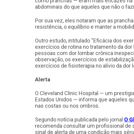
como pranchas — eram mais eficazes na 
abdominais do que aqueles que não o faz
Por sua vez, eles notaram que as prancha
resistência, o equilíbrio e manter a mobili
Outro estudo, intitulado “Eficácia dos exe
exercícios de rotina no tratamento da dor
pessoas com dor lombar crônica inespecí
observação, os exercícios de estabilizaç
exercícios de fisioterapia no alívio da dor 
Alerta
O Cleveland Clinic Hospital — um presti
Estados Unidos — informa que aqueles qu
nas costas ou nos ombros.
Segundo notícia publicada pelo jornal
O G
recomenda consultar um profissional de s
sinal de alerta de uma condição mais séri