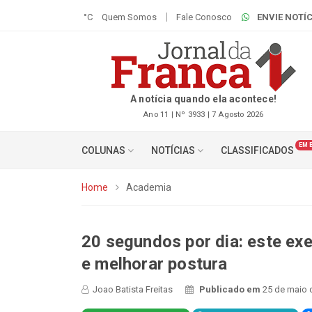
°C
Quem Somos
Fale Conosco
ENVIE NOTÍC
A notícia quando ela acontece!
Ano 11 | Nº 3933 | 7 Agosto 2026
EM 
COLUNAS
NOTÍCIAS
CLASSIFICADOS
Home
Academia
20 segundos por dia: este exe
e melhorar postura
Joao Batista Freitas
Publicado em
25 de maio 