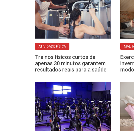
ATIVIDADE FÍSICA
MALH
quatro
Treinos físicos curtos de
Exerc
 secar a
apenas 30 minutos garantem
inver
r o abdômen
resultados reais para a saúde
modo