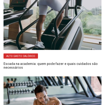
ALTO GASTO CALÓRICO
Escada na academia: quem pode fazer e quais cuidados são
necessários
Mu
re