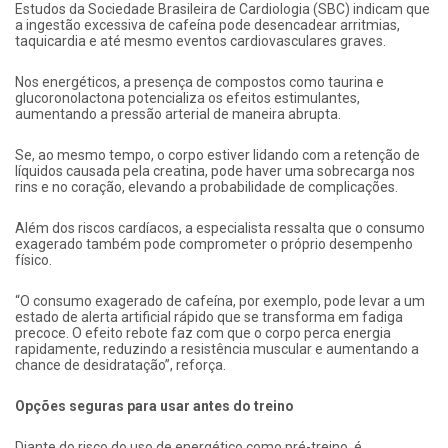
Estudos da Sociedade Brasileira de Cardiologia (SBC) indicam que
a ingestão excessiva de cafeína pode desencadear arritmias,
taquicardia e até mesmo eventos cardiovasculares graves.
Nos energéticos, a presença de compostos como taurina e
glucoronolactona potencializa os efeitos estimulantes,
aumentando a pressão arterial de maneira abrupta.
Se, ao mesmo tempo, o corpo estiver lidando com a retenção de
líquidos causada pela creatina, pode haver uma sobrecarga nos
rins e no coração, elevando a probabilidade de complicações.
Além dos riscos cardíacos, a especialista ressalta que o consumo
exagerado também pode comprometer o próprio desempenho
físico.
“O consumo exagerado de cafeína, por exemplo, pode levar a um
estado de alerta artificial rápido que se transforma em fadiga
precoce. O efeito rebote faz com que o corpo perca energia
rapidamente, reduzindo a resistência muscular e aumentando a
chance de desidratação”, reforça.
Opções seguras para usar antes do treino
Diante do risco do uso de energético como pré-treino, é