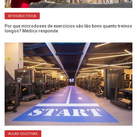
ATIVIDADE FÍSICA
Por que microdoses de exercícios são tão bons quanto treinos
?
longos? Médico responde
De
Es
AULAS COLETIVAS