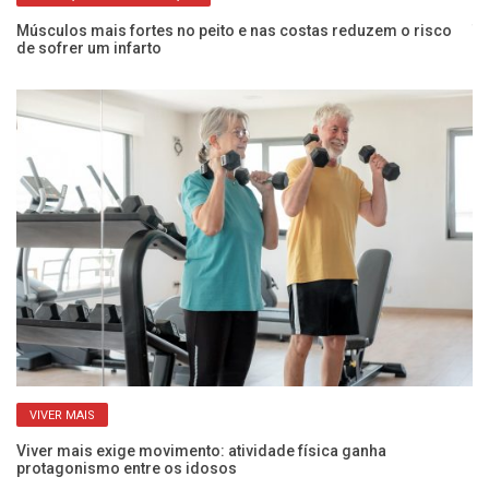
os
Músculos mais fortes no peito e nas costas reduzem o risco
Tr
de sofrer um infarto
po
VIVER MAIS
Viver mais exige movimento: atividade física ganha
Po
protagonismo entre os idosos
ac