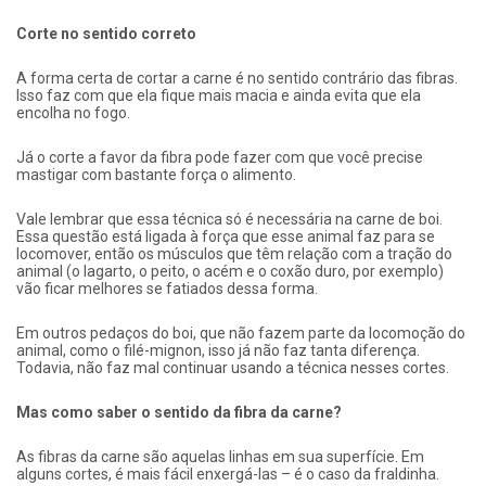
Corte no sentido correto
A forma certa de cortar a carne é no sentido contrário das fibras.
Isso faz com que ela fique mais macia e ainda evita que ela
encolha no fogo.
Já o corte a favor da fibra pode fazer com que você precise
mastigar com bastante força o alimento.
Vale lembrar que essa técnica só é necessária na carne de boi.
Essa questão está ligada à força que esse animal faz para se
locomover, então os músculos que têm relação com a tração do
animal (o lagarto, o peito, o acém e o coxão duro, por exemplo)
vão ficar melhores se fatiados dessa forma.
Em outros pedaços do boi, que não fazem parte da locomoção do
animal, como o filé-mignon, isso já não faz tanta diferença.
Todavia, não faz mal continuar usando a técnica nesses cortes.
Mas como saber o sentido da fibra da carne?
As fibras da carne são aquelas linhas em sua superfície. Em
alguns cortes, é mais fácil enxergá-las – é o caso da fraldinha.