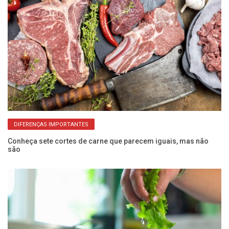
DIFERENÇAS IMPORTANTES
Conheça sete cortes de carne que parecem iguais, mas não
são
Co
cr