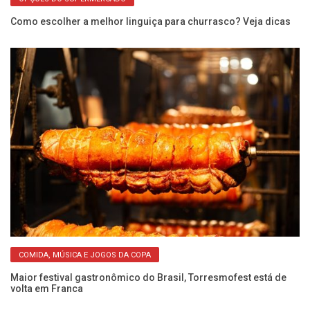
Como escolher a melhor linguiça para churrasco? Veja dicas
No
F
COMIDA, MÚSICA E JOGOS DA COPA
Maior festival gastronômico do Brasil, Torresmofest está de
volta em Franca
Fr
de