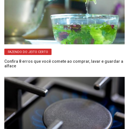
FAZENDO DO JEITO CERTO
Confira 8 erros que você comete ao comprar, lavar e guardar a
alface
Nu
si