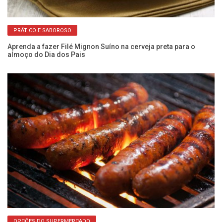
PRÁTICO E SABOROSO
Aprenda a fazer Filé Mignon Suíno na cerveja preta para o
Al
almoço do Dia dos Pais
en
OPÇÕES DO SUPERMERCADO