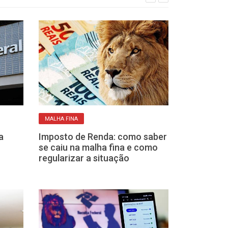
MALHA FINA
MAIS INFORMAÇÕE
a
Imposto de Renda: como saber
Exigência do 
se caiu na malha fina e como
pega de surp
regularizar a situação
sempre declar