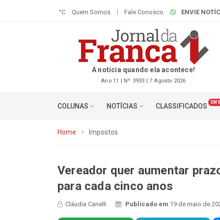
°C
Quem Somos
Fale Conosco
ENVIE NOTÍC
A notícia quando ela acontece!
Ano 11 | Nº 3933 | 7 Agosto 2026
EM 
COLUNAS
NOTÍCIAS
CLASSIFICADOS
Home
Impostos
Vereador quer aumentar praz
para cada cinco anos
Cláudia Canelli
Publicado em
19 de maio de 20