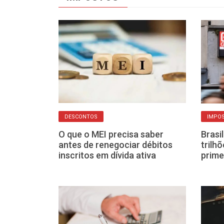
DESCONTOS
IMPO
 comuns que
O que o MEI precisa saber
Brasi
ção do Imposto
antes de renegociar débitos
trilh
malha fina
inscritos em dívida ativa
prime