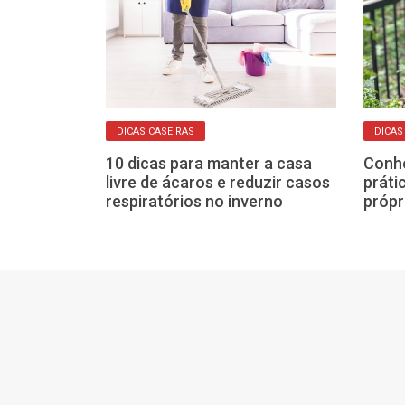
DICAS CASEIRAS
DICAS
icas para
energia em
10 dicas para manter a casa
Conhe
ar na conta de
livre de ácaros e reduzir casos
práti
respiratórios no inverno
própr