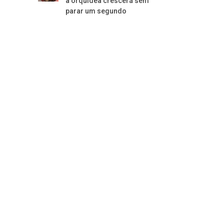
a orquídea crescerá sem
parar um segundo