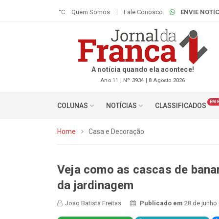
°C
Quem Somos
Fale Conosco
ENVIE NOTÍC
A notícia quando ela acontece!
Ano 11 | Nº 3934 | 8 Agosto 2026
EM 
COLUNAS
NOTÍCIAS
CLASSIFICADOS
Home
Casa e Decoração
Veja como as cascas de bana
da jardinagem
Joao Batista Freitas
Publicado em
28 de junho