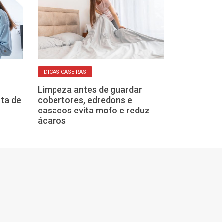
DICAS CASEIRAS
DICAS CASEIRAS
Conheça algu
Limpeza antes de guardar
ajudam a reduz
ta de
cobertores, edredons e
animais de es
casacos evita mofo e reduz
ácaros