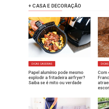
+ CASA E DECORAÇÃO
DICAS CASEIRAS
DICAS
tas e jardins.
Papel alumínio pode mesmo
Com 4
 virou o
explodir a fritadeira airfryer?
Franc
do no lar?
Saiba se é mito ou verdade
atra
escor