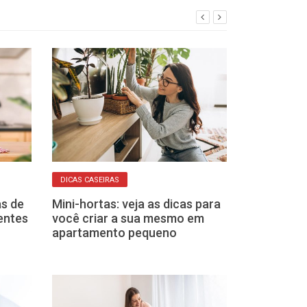
DICAS CASEIRAS
DICAS CASEIRAS
as de
Mini-hortas: veja as dicas para
Veja a dosage
dentes
você criar a sua mesmo em
garantir roup
apartamento pequeno
por mais temp