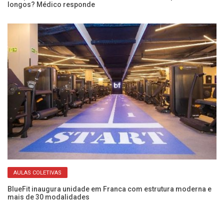
?
longos? Médico responde
De
Es
AULAS COLETIVAS
BlueFit inaugura unidade em Franca com estrutura moderna e
ia
mais de 30 modalidades
Es