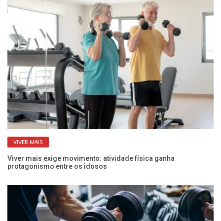
VIVER MAIS
Viver mais exige movimento: atividade física ganha
Po
protagonismo entre os idosos
ac