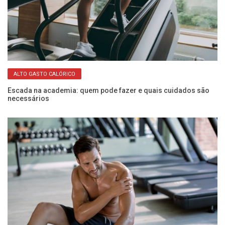
ALTO GASTO CALÓRICO
Escada na academia: quem pode fazer e quais cuidados são
necessários
Mu
re