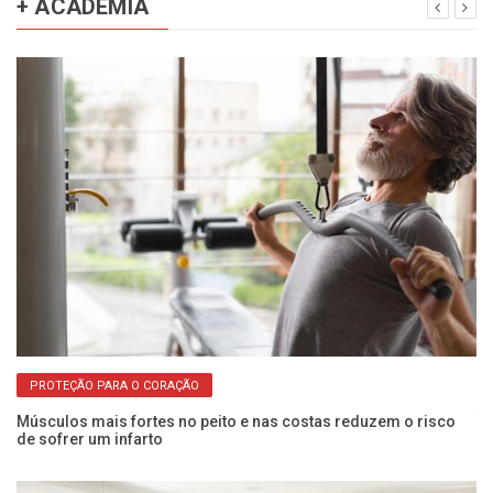
+ ACADEMIA
PROTEÇÃO PARA O CORAÇÃO
os
Músculos mais fortes no peito e nas costas reduzem o risco
Tr
de sofrer um infarto
po