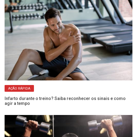
AÇÃO RÁPIDA
Infarto durante o treino? Saiba reconhecer os sinais e como
ue
agir a tempo
Do
é