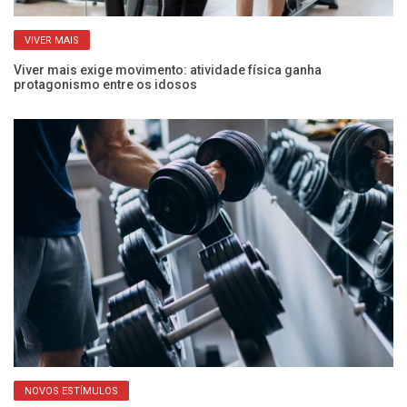
VIVER MAIS
Viver mais exige movimento: atividade física ganha
Po
protagonismo entre os idosos
ac
NOVOS ESTÍMULOS