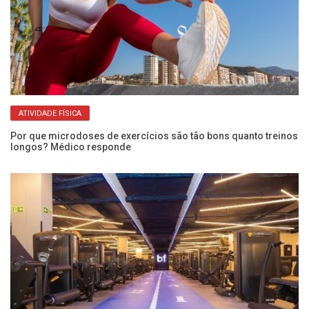
ATIVIDADE FÍSICA
Por que microdoses de exercícios são tão bons quanto treinos
?
longos? Médico responde
De
Es