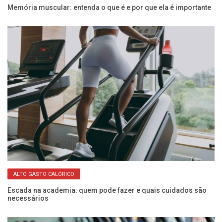
er
Memória muscular: entenda o que é e por que ela é importante
Ve
ma
ALTO GASTO CALÓRICO
Escada na academia: quem pode fazer e quais cuidados são
necessários
Mu
re