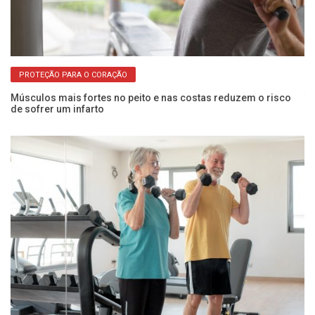
PROTEÇÃO PARA O CORAÇÃO
os
Músculos mais fortes no peito e nas costas reduzem o risco
Tr
de sofrer um infarto
po