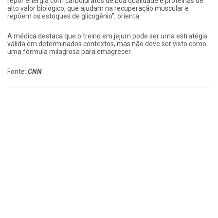
repor energia com carboidratos de boa qualidade e proteínas de
alto valor biológico, que ajudam na recuperação muscular e
repõem os estoques de glicogênio”, orienta.
A médica destaca que o treino em jejum pode ser uma estratégia
válida em determinados contextos, mas não deve ser visto como
uma fórmula milagrosa para emagrecer.
Fonte:
CNN