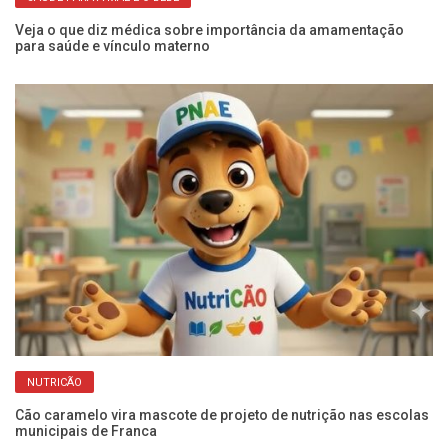
 à
Veja o que diz médica sobre importância da amamentação
Ex
para saúde e vínculo materno
ro
NUTRICÃO
Cão caramelo vira mascote de projeto de nutrição nas escolas
Ar
municipais de Franca
pa