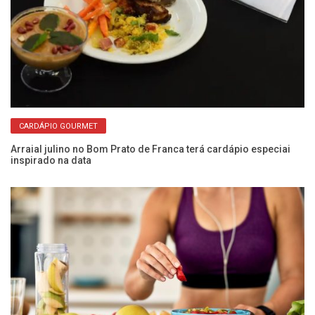
CARDÁPIO GOURMET
Arraial julino no Bom Prato de Franca terá cardápio especiai
inspirado na data
O 
vi