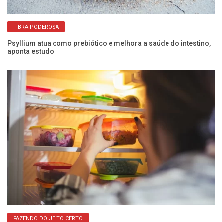
FIBRA PODEROSA
Psyllium atua como prebiótico e melhora a saúde do intestino,
aponta estudo
Co
pa
FAZENDO DO JEITO CERTO