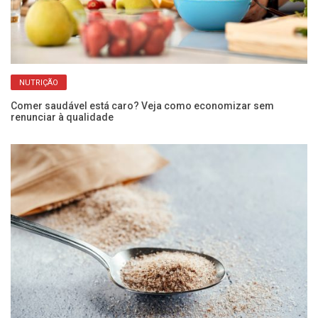
NUTRIÇÃO
Comer saudável está caro? Veja como economizar sem
renunciar à qualidade
Ôm
me