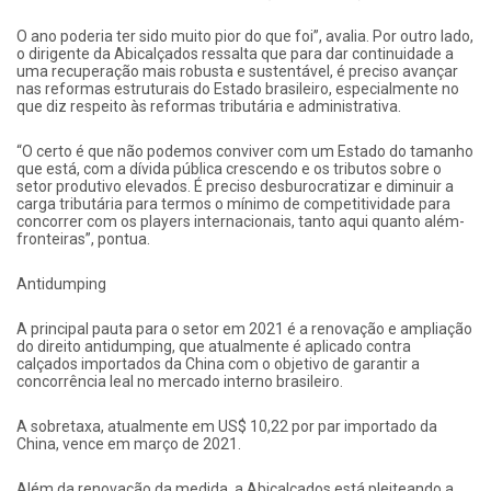
O ano poderia ter sido muito pior do que foi”, avalia. Por outro lado,
o dirigente da Abicalçados ressalta que para dar continuidade a
uma recuperação mais robusta e sustentável, é preciso avançar
nas reformas estruturais do Estado brasileiro, especialmente no
que diz respeito às reformas tributária e administrativa.
“O certo é que não podemos conviver com um Estado do tamanho
que está, com a dívida pública crescendo e os tributos sobre o
setor produtivo elevados. É preciso desburocratizar e diminuir a
carga tributária para termos o mínimo de competitividade para
concorrer com os players internacionais, tanto aqui quanto além-
fronteiras”, pontua.
Antidumping
A principal pauta para o setor em 2021 é a renovação e ampliação
do direito antidumping, que atualmente é aplicado contra
calçados importados da China com o objetivo de garantir a
concorrência leal no mercado interno brasileiro.
A sobretaxa, atualmente em US$ 10,22 por par importado da
China, vence em março de 2021.
Além da renovação da medida, a Abicalçados está pleiteando a