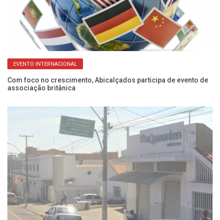
EVENTO INTERNACIONAL
s
Com foco no crescimento, Abicalçados participa de evento de
Ca
associação britânica
es