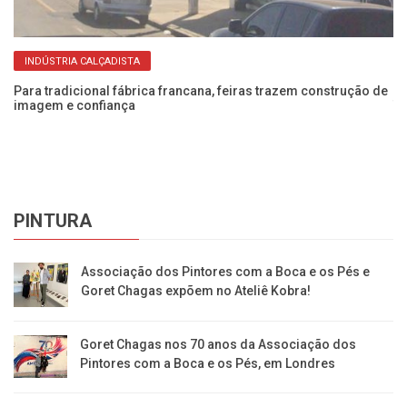
INDÚSTRIA CALÇADISTA
da
Para tradicional fábrica francana, feiras trazem construção de
Ca
imagem e confiança
T
PINTURA
Associação dos Pintores com a Boca e os Pés e
Goret Chagas expõem no Ateliê Kobra!
Goret Chagas nos 70 anos da Associação dos
Pintores com a Boca e os Pés, em Londres