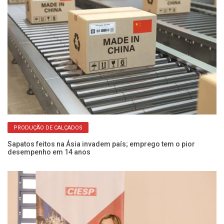
PRODUÇÃO DE CALÇADOS
no
Sapatos feitos na Ásia invadem país; emprego tem o pior
Fr
desempenho em 14 anos
q