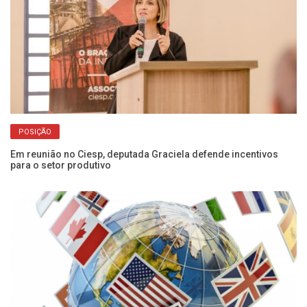
POSIÇÃO
Em reunião no Ciesp, deputada Graciela defende incentivos
Pe
para o setor produtivo
pa