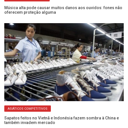
Música alta pode causar muitos danos aos ouvidos: fones não
“I
oferecem proteção alguma
pr
ASIÁTICOS COMPETITIVOS
o”
Sapatos feitos no Vietnã e Indonésia fazem sombra à China e
Ca
também invadem mercado
de