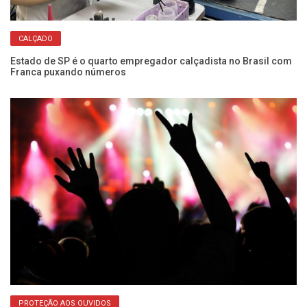
CALÇADO
Estado de SP é o quarto empregador calçadista no Brasil com
Fe
Franca puxando números
de
PROTEÇÃO AOS OUVIDOS