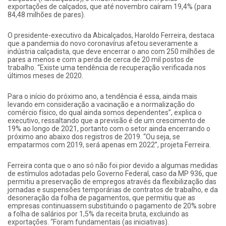
exportações de calçados, que até novembro caíram 19,4% (para
84,48 milhões de pares).
O presidente-executivo da Abicalçados, Haroldo Ferreira, destaca
que a pandemia do novo coronavírus afetou severamente a
indústria calçadista, que deve encerrar o ano com 250 milhões de
pares a menos e com a perda de cerca de 20 mil postos de
trabalho. “Existe uma tendência de recuperação verificada nos
últimos meses de 2020.
Para o início do próximo ano, a tendência é essa, ainda mais
levando em consideração a vacinação e a normalização do
comércio físico, do qual ainda somos dependentes”, explica o
executivo, ressaltando que a previsão é de um crescimento de
19% ao longo de 2021, portanto com o setor ainda encerrando o
próximo ano abaixo dos registros de 2019. “Ou seja, se
empatarmos com 2019, será apenas em 2022”, projeta Ferreira.
Ferreira conta que o ano só não foi pior devido a algumas medidas
de estímulos adotadas pelo Governo Federal, caso da MP 936, que
permitiu a preservação de empregos através da flexibilização das
jornadas e suspensões temporárias de contratos de trabalho, e da
desoneração da folha de pagamentos, que permitiu que as
empresas continuassem substituindo o pagamento de 20% sobre
a folha de salários por 1,5% da receita bruta, excluindo as
exportações. “Foram fundamentais (as iniciativas).