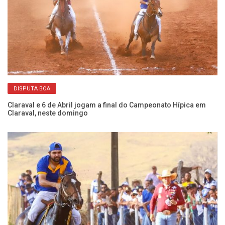
DISPUTA BOA
Ch
Cá
Claraval e 6 de Abril jogam a final do Campeonato Hípica em
Claraval, neste domingo