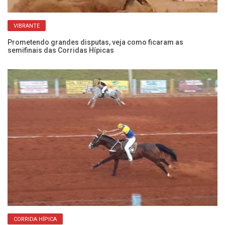
Li
Ar
VIBRANTE
Prometendo grandes disputas, veja como ficaram as
semifinais das Corridas Hípicas
Li
ca
CORRIDA HÍPICA