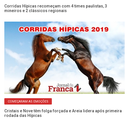
Corridas Hípicas recomeçam com 4 times paulistas, 3
mineiros e 2 clássicos regionais
Cl
te
COMEÇARAM AS EMOÇÕES
Cristais e Nove têm folga forçada e Areia lidera após primeira
rodada das Hípicas