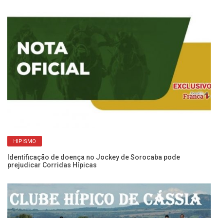
Ib
Hí
HIPISMO
Identificação de doença no Jockey de Sorocaba pode
prejudicar Corridas Hípicas