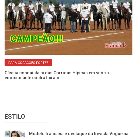
cas
Ib
pa
PARA CORAÇÕES FORTES
Cássia conquista bi das Corridas Hípicas em vitória
emocionante contra Ibiraci
ESTILO
Modelo francana é destaque da Revista Vogue na