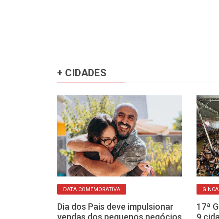
+ CIDADES
DATA COMEMORATIVA
GINC
ta-feira se
Dia dos Pais deve impulsionar
17ª G
o faz bem! Mas
vendas dos pequenos negócios
9 cid