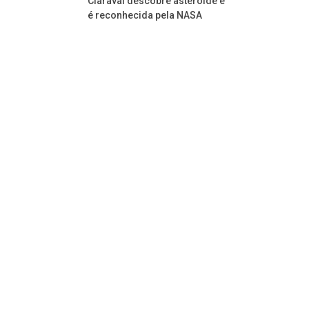
Claraval descobre asteróide e
é reconhecida pela NASA