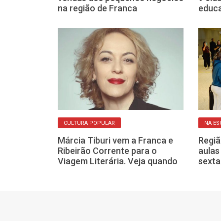
excessos
na região de Franca
educa
CULTURA POPULAR
NA ES
Márcia Tiburi vem a Franca e
Regiã
pele ganha
Ribeirão Corrente para o
aulas
francanos com
Viagem Literária. Veja quando
sexta
 e resultados