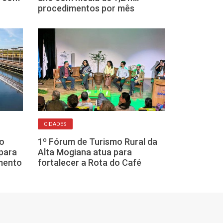
para valorizar
procedimentos por mês
CIDADES
CUIDADO COM FAÍS
ão
1º Fórum de Turismo Rural da
Defesa Civil fa
para
Alta Mogiana atua para
emergência pa
mento
fortalecer a Rota do Café
região de Fran