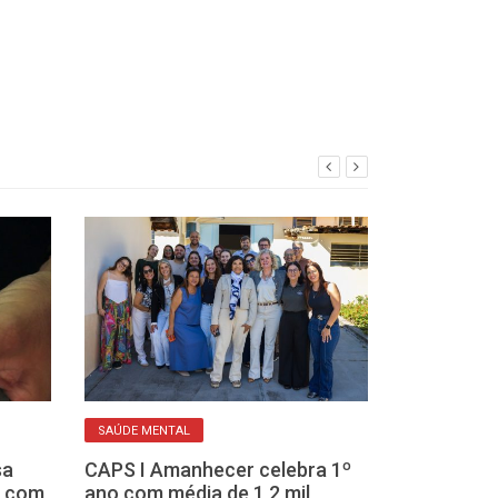
INCENTIVO
SAÚDE MENTAL
Equipes hípica
sa
CAPS I Amanhecer celebra 1º
Paulista vão r
a com
ano com média de 1,2 mil