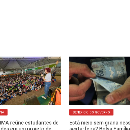
ANA
BENEFÍCIO DO GOVERNO
IMA reúne estudantes de
Está meio sem grana nes
ades em um projeto de
sexta-feira? Bolsa Famíli