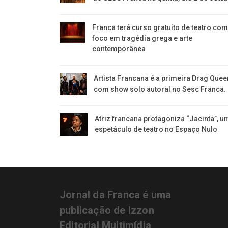
Franca terá curso gratuito de teatro com
foco em tragédia grega e arte
contemporânea
Artista Francana é a primeira Drag Quee
com show solo autoral no Sesc Franca.
Atriz francana protagoniza “Jacinta”, u
espetáculo de teatro no Espaço Nulo
Jornal da Franca é uma
publicação de Izzon
Editorial Multimídia