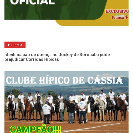
Ib
Hí
HIPISMO
Identificação de doença no Jockey de Sorocaba pode
prejudicar Corridas Hípicas
cas
Ib