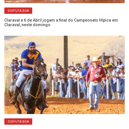
DISPUTA BOA
Ch
Cá
Claraval e 6 de Abril jogam a final do Campeonato Hípica em
Claraval, neste domingo
Li
DISPUTA BOA
Ib