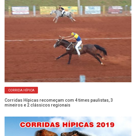
Li
ca
CORRIDA HÍPICA
Corridas Hípicas recomeçam com 4 times paulistas, 3
mineiros e 2 clássicos regionais