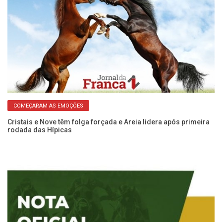
Cl
te
COMEÇARAM AS EMOÇÕES
Cristais e Nove têm folga forçada e Areia lidera após primeira
rodada das Hípicas