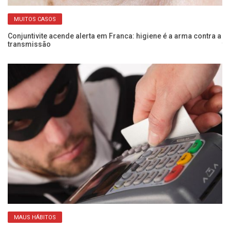
MUITOS CASOS
e
Conjuntivite acende alerta em Franca: higiene é a arma contra a
Me
transmissão
te
MAUS HÁBITOS