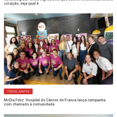
coração; veja qual é
d
TODOS JUNTOS
em
McDia Feliz: Hospital do Câncer de Franca lança campanha
Mé
com chamado à comunidade
so