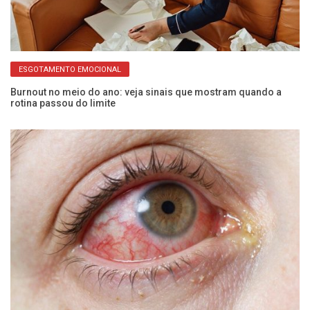
ESGOTAMENTO EMOCIONAL
ão
Burnout no meio do ano: veja sinais que mostram quando a
Pa
rotina passou do limite
de