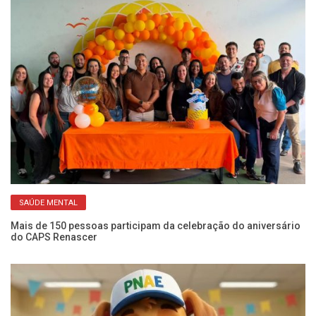
SAÚDE MENTAL
Mais de 150 pessoas participam da celebração do aniversário
Se
do CAPS Renascer
ca