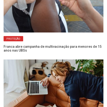
PROTEÇÃO
Franca abre campanha de multivacinação para menores de 15
Ga
anos nas UBSs
po