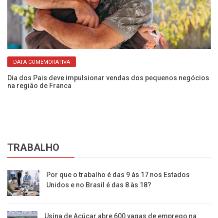
DATA COMEMORATIVA
Dia dos Pais deve impulsionar vendas dos pequenos negócios
EM
na região de Franca
ce
TRABALHO
Por que o trabalho é das 9 às 17 nos Estados
Unidos e no Brasil é das 8 às 18?
Usina de Açúcar abre 600 vagas de emprego na