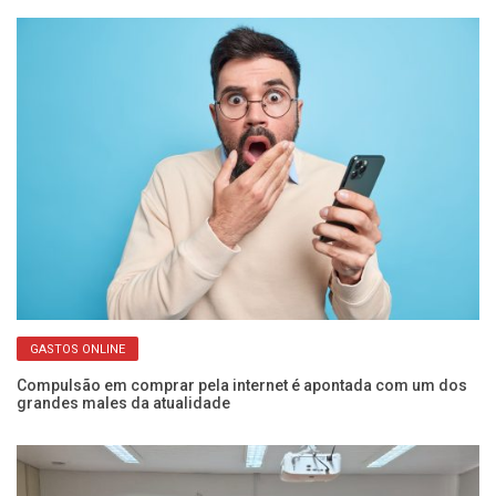
GASTOS ONLINE
ba
Compulsão em comprar pela internet é apontada com um dos
Fr
grandes males da atualidade
o 