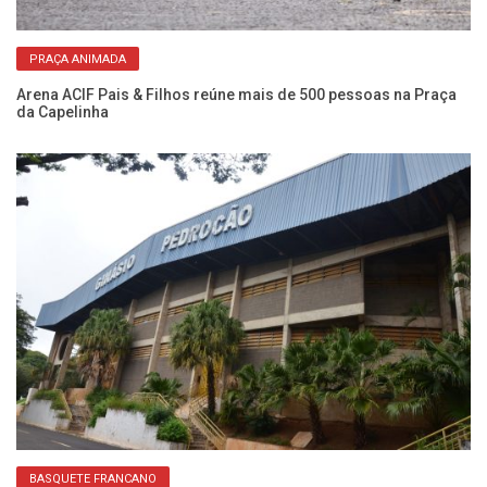
PRAÇA ANIMADA
Arena ACIF Pais & Filhos reúne mais de 500 pessoas na Praça
Ch
da Capelinha
em
BASQUETE FRANCANO