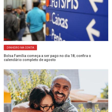
DINHEIRO NA CONTA
Bolsa Família começa a ser pago no dia 18; confira o
CP
calendário completo de agosto
Fr