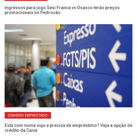
 de
Ingressos para jogo Sesi Franca vs Osasco terão preços
Pr
promocionais no Pedrocão
at
DINHEIRO EMPRESTADO
Está com nome sujo e precisa de empréstimo? Veja a opção de
Ar
crédito da Caixa
Ca