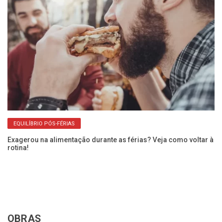
EQUILÍBRIO PÓS-FÉRIAS
Exagerou na alimentação durante as férias? Veja como voltar à
rotina!
Qu
in
OBRAS