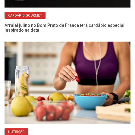
CARDÁPIO GOURMET
Arraial julino no Bom Prato de Franca terá cardápio especiai
inspirado na data
O 
vi
NUTRIÇÃO