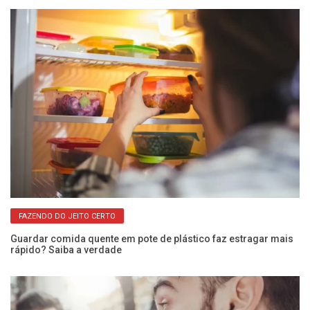
FAZENDO DO JEITO CERTO
Guardar comida quente em pote de plástico faz estragar mais
ara
rápido? Saiba a verdade
Va
a 