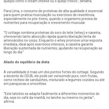
queijos como o cream cheese ou o queijo fresco”, detalha.
Para Lima, o consumo de proteínas de alta qualidade é essencial
para quem pratica musculação ou exercícios de resistência,
especialmente no pós-treino, quando o organismo precisa de
nutrientes para recuperação e crescimento muscular.
“O cottage combina proteínas do soro do leite (whey) e caseína,
oferecendo tanto absorção rápida quanto liberação lenta de
aminoácidos no corpo. Enquanto o whey promove uma resposta
imediata, ideal após exercícios intensos, a caseína garante
liberação sustentada de nutrientes, ajudando na recuperação ao
longo do dia.”
Aliado do equilíbrio da dieta
A versatilidade é mais um dos pontos fortes do cottage. Segundo
a docente do CEUB, ele pode ser consumido puro, com frutas,
como recheio de sanduíches, misturado a legumes cozidos ou até
em panquecas e smoothies.
“Este laticínio se adapta facilmente a diferentes momentos do
dia, seja no café da manhã, no lanche ou mesmo no jantar”,
afirma.