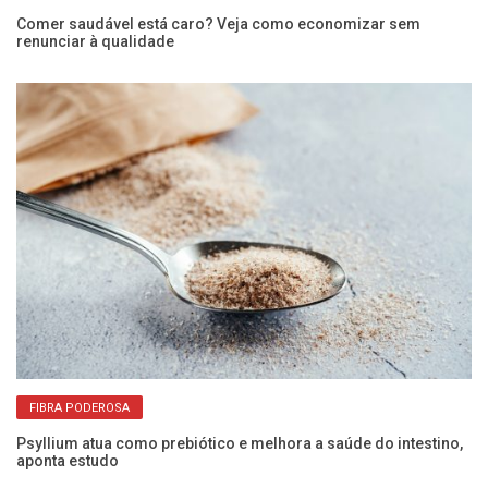
Comer saudável está caro? Veja como economizar sem
renunciar à qualidade
Ôm
me
FIBRA PODEROSA
Psyllium atua como prebiótico e melhora a saúde do intestino,
aponta estudo
Co
pa