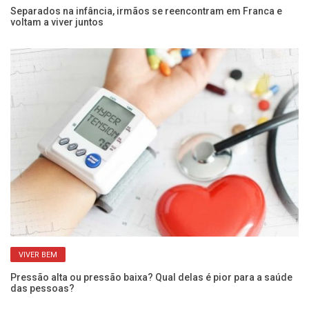
 e
Separados na infância, irmãos se reencontram em Franca e
Pe
voltam a viver juntos
SP
VIVER BEM
Pressão alta ou pressão baixa? Qual delas é pior para a saúde
Qu
das pessoas?
po