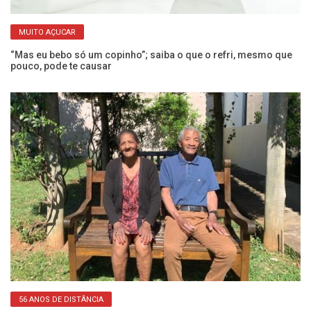
MUITO AÇUCAR
“Mas eu bebo só um copinho”; saiba o que o refri, mesmo que
Ex
pouco, pode te causar
a
56 ANOS DE DISTÂNCIA