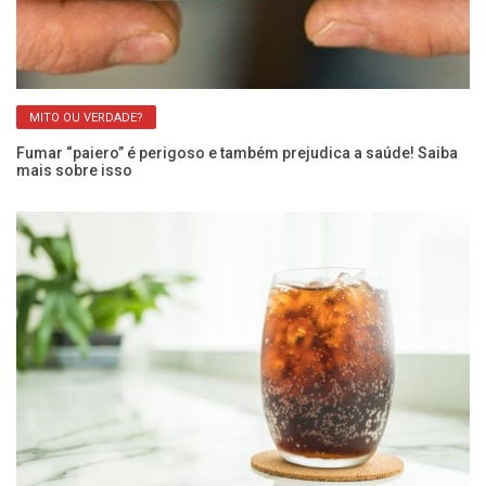
MITO OU VERDADE?
Fumar “paiero” é perigoso e também prejudica a saúde! Saiba
Ar
mais sobre isso
Ca