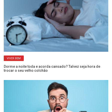
VIVER BEM
Dorme a noite toda e acorda cansado? Talvez seja hora de
Ga
trocar o seu velho colchão
ma