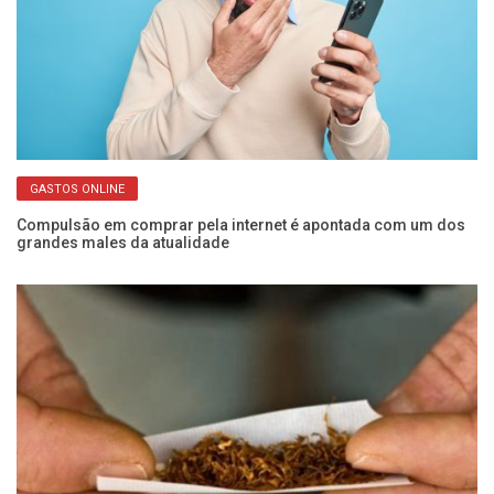
GASTOS ONLINE
ara
Compulsão em comprar pela internet é apontada com um dos
De
grandes males da atualidade
es