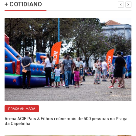
+ COTIDIANO
PRAÇA ANIMADA
rar
Arena ACIF Pais & Filhos reúne mais de 500 pessoas na Praça
Mo
da Capelinha
2 