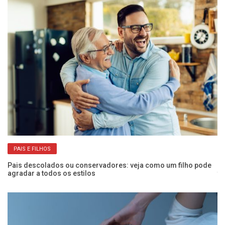
PAIS E FILHOS
Pais descolados ou conservadores: veja como um filho pode
De
agradar a todos os estilos
te