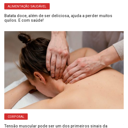
ALIMENTAÇÃO SAUDÁVEL
or
Batata doce, além de ser deliciosa, ajuda a perder muitos
Ba
quilos. E com saúde!
pa
CORPORAL
Tensão muscular pode ser um dos primeiros sinais da
Tr