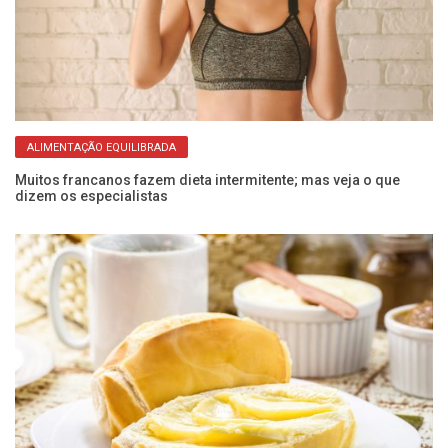
ALIMENTAÇÃO EQUILIBRADA
Muitos francanos fazem dieta intermitente; mas veja o que
O 
dizem os especialistas
at