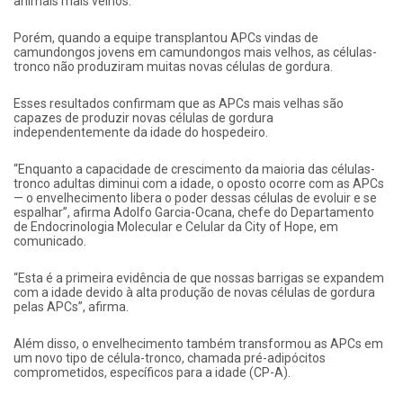
animais mais velhos.
Porém, quando a equipe transplantou APCs vindas de
camundongos jovens em camundongos mais velhos, as células-
tronco não produziram muitas novas células de gordura.
Esses resultados confirmam que as APCs mais velhas são
capazes de produzir novas células de gordura
independentemente da idade do hospedeiro.
“Enquanto a capacidade de crescimento da maioria das células-
tronco adultas diminui com a idade, o oposto ocorre com as APCs
— o envelhecimento libera o poder dessas células de evoluir e se
espalhar”, afirma Adolfo Garcia-Ocana, chefe do Departamento
de Endocrinologia Molecular e Celular da City of Hope, em
comunicado.
“Esta é a primeira evidência de que nossas barrigas se expandem
com a idade devido à alta produção de novas células de gordura
pelas APCs”, afirma.
Além disso, o envelhecimento também transformou as APCs em
um novo tipo de célula-tronco, chamada pré-adipócitos
comprometidos, específicos para a idade (CP-A).