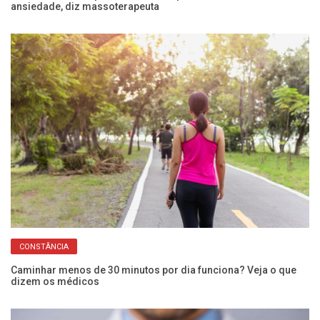
ansiedade, diz massoterapeuta
re
CONSTÂNCIA
de
Caminhar menos de 30 minutos por dia funciona? Veja o que
Vo
dizem os médicos
mu