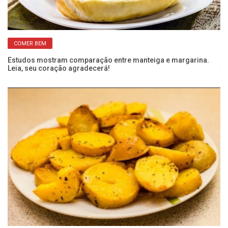
COMER BEM
e
Estudos mostram comparação entre manteiga e margarina.
Re
Leia, seu coração agradecerá!
te