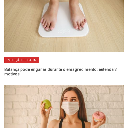
MEDIÇÃO ISOLADA
Balança pode enganar durante o emagrecimento; entenda 3
Es
motivos
nã