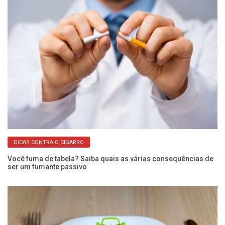
DICAS CONTRA O CIGARRO
Você fuma de tabela? Saiba quais as várias consequências de
O 
ser um fumante passivo
s