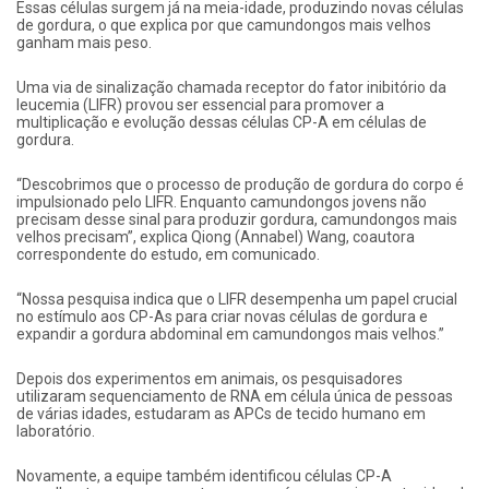
Essas células surgem já na meia-idade, produzindo novas células
de gordura, o que explica por que camundongos mais velhos
ganham mais peso.
Uma via de sinalização chamada receptor do fator inibitório da
leucemia (LIFR) provou ser essencial para promover a
multiplicação e evolução dessas células CP-A em células de
gordura.
“Descobrimos que o processo de produção de gordura do corpo é
impulsionado pelo LIFR. Enquanto camundongos jovens não
precisam desse sinal para produzir gordura, camundongos mais
velhos precisam”, explica Qiong (Annabel) Wang, coautora
correspondente do estudo, em comunicado.
“Nossa pesquisa indica que o LIFR desempenha um papel crucial
no estímulo aos CP-As para criar novas células de gordura e
expandir a gordura abdominal em camundongos mais velhos.”
Depois dos experimentos em animais, os pesquisadores
utilizaram sequenciamento de RNA em célula única de pessoas
de várias idades, estudaram as APCs de tecido humano em
laboratório.
Novamente, a equipe também identificou células CP-A