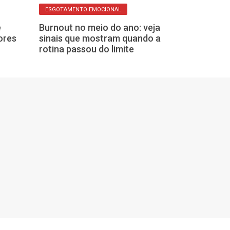
ESGOTAMENTO EMOCIONAL
Secretaria da
e
Burnout no meio do ano: veja
mobiliza unid
ores
sinais que mostram quando a
campanha de M
rotina passou do limite