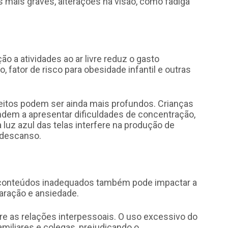
 mais graves, alterações na visão, como fadiga
ão a atividades ao ar livre reduz o gasto
, fator de risco para obesidade infantil e outras
eitos podem ser ainda mais profundos. Crianças
dem a apresentar dificuldades de concentração,
 a luz azul das telas interfere na produção de
 descanso.
e conteúdos inadequados também pode impactar a
aração e ansiedade.
e as relações interpessoais. O uso excessivo do
miliares e colegas, prejudicando o