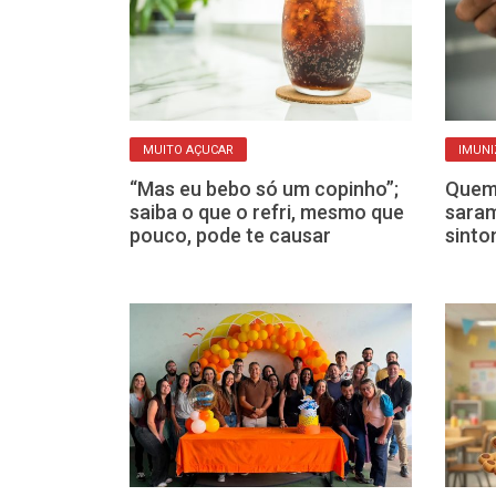
MUITO AÇUCAR
IMUNI
 responde a 5
“Mas eu bebo só um copinho”;
Quem 
acientes
saiba o que o refri, mesmo que
saram
cer de pulmão
pouco, pode te causar
sinto