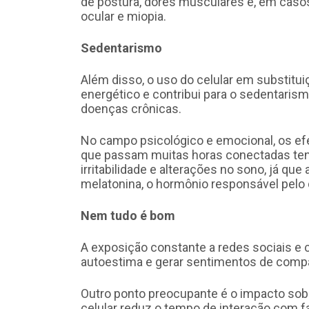
de postura, dores musculares e, em casos
ocular e miopia.
Sedentarismo
Além disso, o uso do celular em substituiç
energético e contribui para o sedentarismo
doenças crônicas.
No campo psicológico e emocional, os ef
que passam muitas horas conectadas ten
irritabilidade e alterações no sono, já que
melatonina, o hormônio responsável pelo
Nem tudo é bom
A exposição constante a redes sociais 
autoestima e gerar sentimentos de comp
Outro ponto preocupante é o impacto sobr
celular reduz o tempo de interação com fa