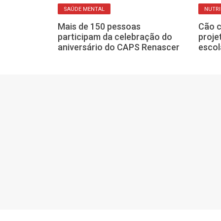
SAÚDE MENTAL
NUTR
r? Abstinência
 causar prisão
Mais de 150 pessoas
Cão c
participam da celebração do
proje
aniversário do CAPS Renascer
escol