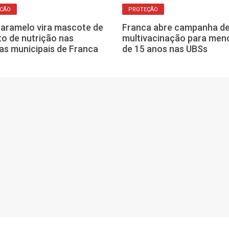
ICÃO
PROTEÇÃO
aramelo vira mascote de
Franca abre campanha d
to de nutrição nas
multivacinação para men
as municipais de Franca
de 15 anos nas UBSs