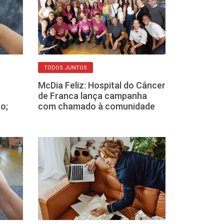
TODOS JUNTOS
MUITOS CASOS
McDia Feliz: Hospital do Câncer
Conjuntivite 
de Franca lança campanha
Franca: higien
o;
com chamado à comunidade
contra a tran
CALENDÁRIO VACIN