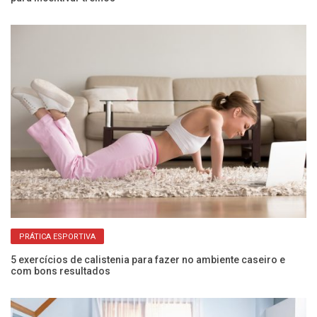
PRÁTICA ESPORTIVA
a
5 exercícios de calistenia para fazer no ambiente caseiro e
Pi
com bons resultados
pa