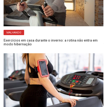
MALHANDO
Exercícios em casa durante o inverno: a rotina não entra em
At
modo hibernação
fo