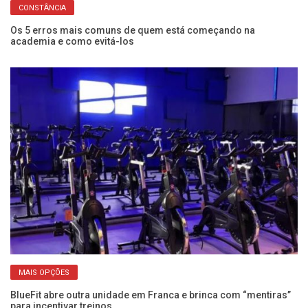
CONSTÂNCIA
Os 5 erros mais comuns de quem está começando na
Pe
academia e como evitá-los
de
MAIS OPÇÕES
is
BlueFit abre outra unidade em Franca e brinca com “mentiras”
De
para incentivar treinos
ga