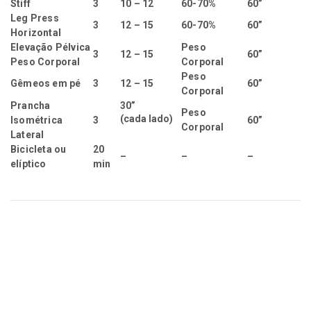
Stiff
3
10 – 12
60-70%
60”
Leg Press
3
12 – 15
60-70%
60”
Horizontal
Elevação Pélvica
Peso
3
12 – 15
60”
Peso Corporal
Corporal
Peso
Gêmeos em pé
3
12 – 15
60”
Corporal
Prancha
30”
Peso
(cada lado)
Isométrica
3
60”
Corporal
Lateral
Bicicleta ou
20
–
–
–
elíptico
min