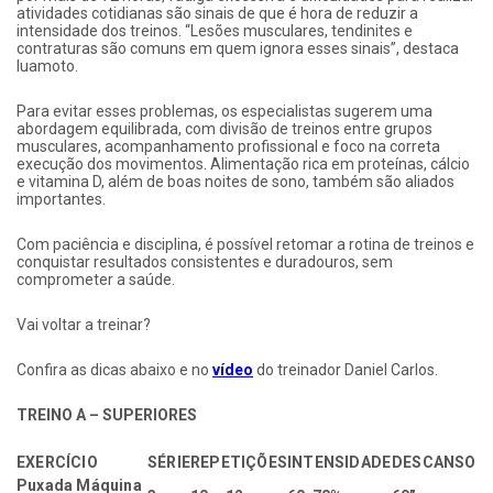
atividades cotidianas são sinais de que é hora de reduzir a
intensidade dos treinos. “Lesões musculares, tendinites e
contraturas são comuns em quem ignora esses sinais”, destaca
Iuamoto.
Para evitar esses problemas, os especialistas sugerem uma
abordagem equilibrada, com divisão de treinos entre grupos
musculares, acompanhamento profissional e foco na correta
execução dos movimentos. Alimentação rica em proteínas, cálcio
e vitamina D, além de boas noites de sono, também são aliados
importantes.
Com paciência e disciplina, é possível retomar a rotina de treinos e
conquistar resultados consistentes e duradouros, sem
comprometer a saúde.
Vai voltar a treinar?
Confira as dicas abaixo e no
vídeo
do treinador Daniel Carlos.
TREINO A – SUPERIORES
EXERCÍCIO
SÉRIE
REPETIÇÕES
INTENSIDADE
DESCANSO
Puxada Máquina