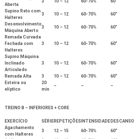
3
10 – 12
60-70%
60”
Aberta
Supino Reto com
3
10 – 12
60-70%
60”
Halteres
Desenvolvimento
3
10 – 12
60-70%
60”
Máquina Aberto
Remada Curvada
Fechada com
3
10 – 12
60-70%
60”
Halteres
Supino Máquina
Inclinado
3
10 – 12
60-70%
60”
Articulado
Remada Alta
3
10 – 12
60-70%
60”
Esteira ou
20
–
–
–
elíptico
min
TREINO B – INFERIORES + CORE
EXERCÍCIO
SÉRIE
REPETIÇÕES
INTENSIDADE
DESCANSO
Agachamento
3
12 – 15
60-70%
60”
com Halteres