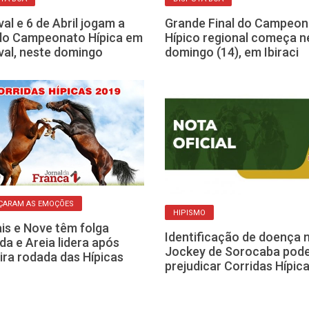
val e 6 de Abril jogam a
Grande Final do Campeon
 do Campeonato Hípica em
Hípico regional começa n
val, neste domingo
domingo (14), em Ibiraci
ÇARAM AS EMOÇÕES
HIPISMO
ais e Nove têm folga
Identificação de doença 
da e Areia lidera após
Jockey de Sorocaba pod
ira rodada das Hípicas
prejudicar Corridas Hípic