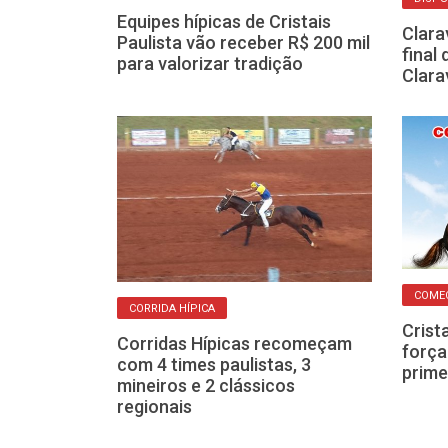
ente que final
Equipes hípicas de Cristais
Clara
iraci será no
Paulista vão receber R$ 200 mil
final
para valorizar tradição
Clara
COME
CORRIDA HÍPICA
sia, iguala
Crist
3ª final das
Corridas Hípicas recomeçam
força
tais
com 4 times paulistas, 3
prime
mineiros e 2 clássicos
regionais