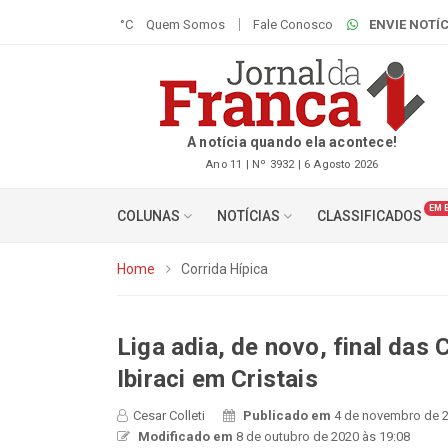
°C
Quem Somos
Fale Conosco
ENVIE NOTÍC
A notícia quando ela acontece!
Ano 11 | Nº 3932 | 6 Agosto 2026
EM 
COLUNAS
NOTÍCIAS
CLASSIFICADOS
Home
Corrida Hípica
Liga adia, de novo, final das 
Ibiraci em Cristais
Cesar Colleti
Publicado em
4 de novembro de 2
Modificado em
8 de outubro de 2020 às 19:08