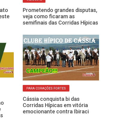
Sem chuva hoj
ato
Prometendo grandes disputas,
das Corridas 
este
veja como ficaram as
ocorrer em Cri
semifinais das Corridas Hípicas
NÃO SERÁ NESTE 
PARA CORAÇÕES FORTES
Liga adia para
Cássia conquista bi das
final das Corr
no
Corridas Hípicas em vitória
causa das chu
e
emocionante contra Ibiraci
as