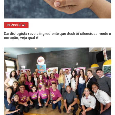
INIMIGO REAL
e
Cardiologista revela ingrediente que destrói silenciosamente o
Pr
coração; veja qual é
d