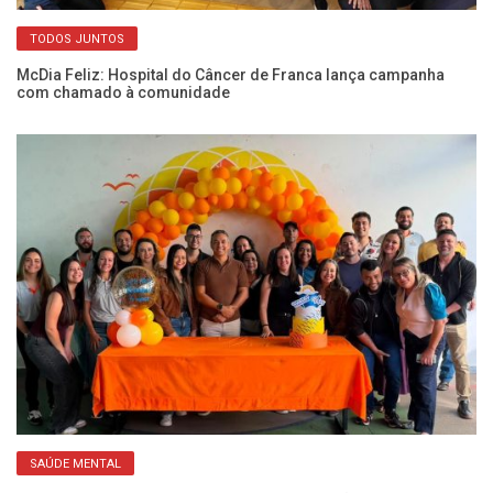
TODOS JUNTOS
em
McDia Feliz: Hospital do Câncer de Franca lança campanha
Mé
com chamado à comunidade
so
SAÚDE MENTAL