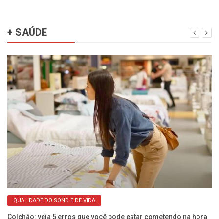
+ SAÚDE
QUALIDADE DO SONO E DE VIDA
as
Colchão: veja 5 erros que você pode estar cometendo na hora
Cã