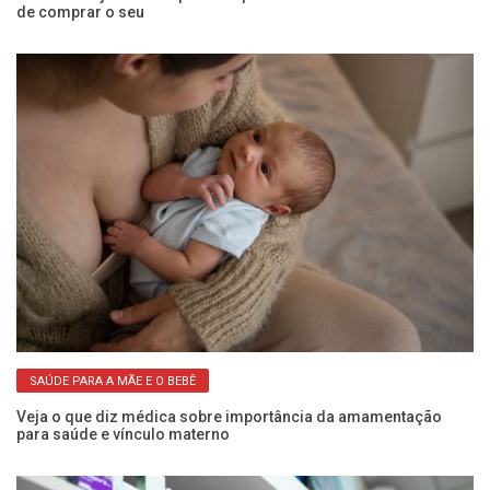
de comprar o seu
mu
SAÚDE PARA A MÃE E O BEBÊ
5
Veja o que diz médica sobre importância da amamentação
Fr
para saúde e vínculo materno
a