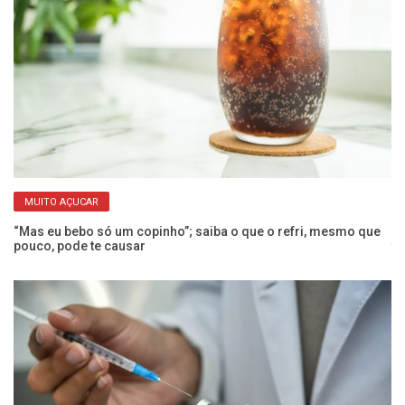
MUITO AÇUCAR
 a
“Mas eu bebo só um copinho”; saiba o que o refri, mesmo que
Co
pouco, pode te causar
t