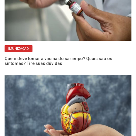
IMUNIZAÇÃO
Quem deve tomar a vacina do sarampo? Quais são os
Pe
sintomas? Tire suas dúvidas
ba