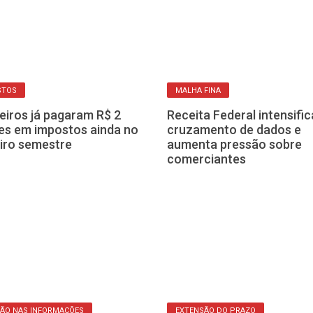
STOS
MALHA FINA
leiros já pagaram R$ 2
Receita Federal intensific
ões em impostos ainda no
cruzamento de dados e
iro semestre
aumenta pressão sobre
comerciantes
ÃO NAS INFORMAÇÕES
EXTENSÃO DO PRAZO