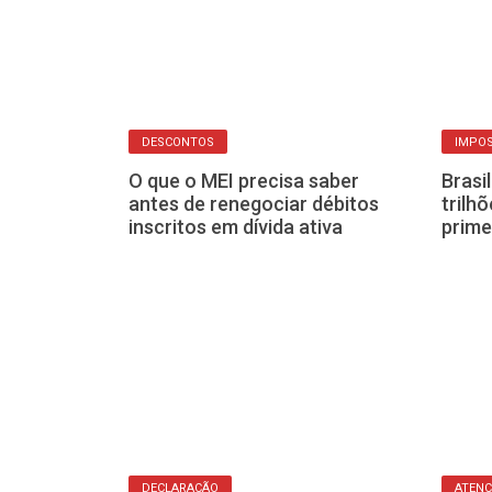
IMPO
DESCONTOS
Brasi
 comuns que
O que o MEI precisa saber
trilh
ção do Imposto
antes de renegociar débitos
prime
malha fina
inscritos em dívida ativa
DECLARAÇÃO
ATENÇ