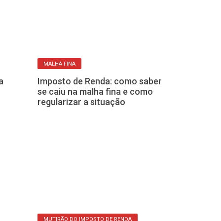
MALHA FINA
MAIS INFORMAÇÕE
a
Imposto de Renda: como saber
Exigência do 
se caiu na malha fina e como
pega de surp
regularizar a situação
sempre declar
PODE OU NÃO POD
MUTIRÃO DO IMPOSTO DE RENDA