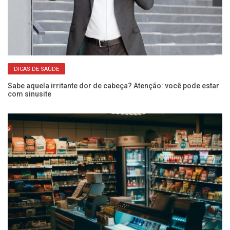
DICAS DE SAÚDE
Sabe aquela irritante dor de cabeça? Atenção: você pode estar
Do
com sinusite
se