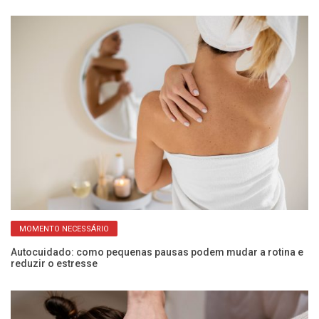
MOMENTO NECESSÁRIO
Autocuidado: como pequenas pausas podem mudar a rotina e
Ex
reduzir o estresse
s