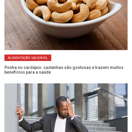
ALIMENTAÇÃO SAUDÁVEL
Ponha no cardápio: castanhas são gostosas e trazem muitos
O 
benefícios para a saúde
qu