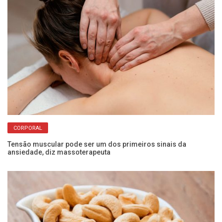
CORPORAL
er
Tensão muscular pode ser um dos primeiros sinais da
Sa
ansiedade, diz massoterapeuta
pe