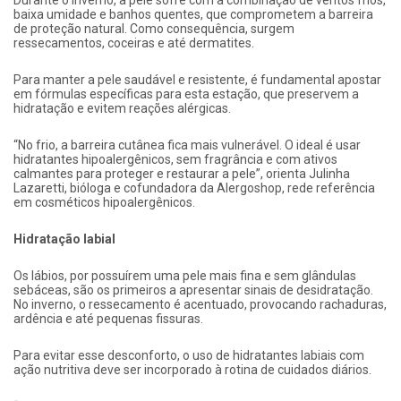
Durante o inverno, a pele sofre com a combinação de ventos frios,
baixa umidade e banhos quentes, que comprometem a barreira
de proteção natural. Como consequência, surgem
ressecamentos, coceiras e até dermatites.
Para manter a pele saudável e resistente, é fundamental apostar
em fórmulas específicas para esta estação, que preservem a
hidratação e evitem reações alérgicas.
“No frio, a barreira cutânea fica mais vulnerável. O ideal é usar
hidratantes hipoalergênicos, sem fragrância e com ativos
calmantes para proteger e restaurar a pele”, orienta Julinha
Lazaretti, bióloga e cofundadora da Alergoshop, rede referência
em cosméticos hipoalergênicos.
Hidratação labial
Os lábios, por possuírem uma pele mais fina e sem glândulas
sebáceas, são os primeiros a apresentar sinais de desidratação.
No inverno, o ressecamento é acentuado, provocando rachaduras,
ardência e até pequenas fissuras.
Para evitar esse desconforto, o uso de hidratantes labiais com
ação nutritiva deve ser incorporado à rotina de cuidados diários.