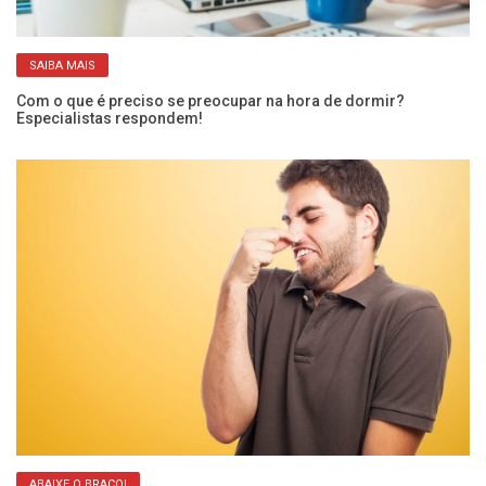
SAIBA MAIS
Com o que é preciso se preocupar na hora de dormir?
O 
Especialistas respondem!
ci
ABAIXE O BRAÇO!