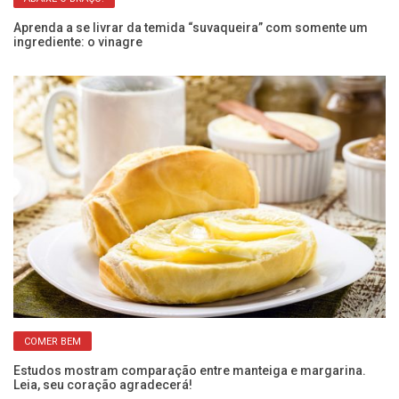
Aprenda a se livrar da temida “suvaqueira” com somente um
Ar
ingrediente: o vinagre
re
COMER BEM
Estudos mostram comparação entre manteiga e margarina.
De
Leia, seu coração agradecerá!
m