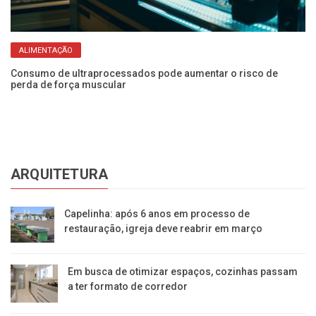
ALIMENTAÇÃO
ra
Consumo de ultraprocessados pode aumentar o risco de
Se
perda de força muscular
ze
ARQUITETURA
Capelinha: após 6 anos em processo de
restauração, igreja deve reabrir em março
Em busca de otimizar espaços, cozinhas passam
a ter formato de corredor