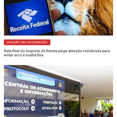
ATENÇÃO NAS INFORMAÇÕES
Reta final do Imposto de Renda exige atenção redobrada para
IP
evitar erro e malha fina
po