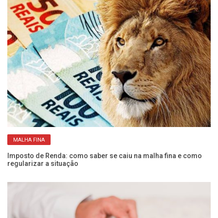
MALHA FINA
Imposto de Renda: como saber se caiu na malha fina e como
Ve
regularizar a situação
de