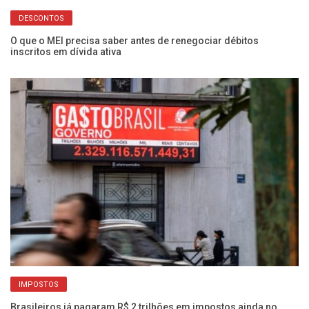
DESCONTOS
O que o MEI precisa saber antes de renegociar débitos
Ex
inscritos em dívida ativa
qu
IMPOSTOS
os
Brasileiros já pagaram R$ 2 trilhões em impostos ainda no
Ca