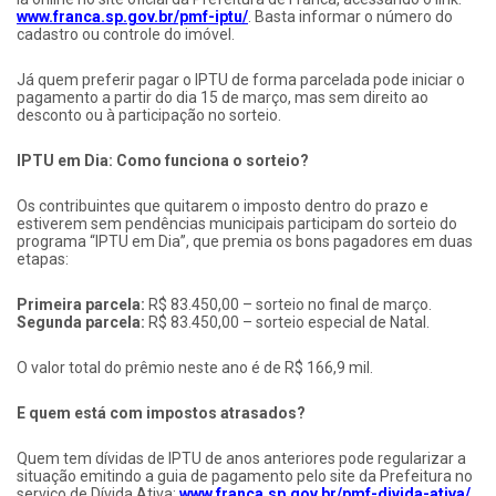
www.franca.sp.gov.br/pmf-iptu/
. Basta informar o número do
cadastro ou controle do imóvel.
Já quem preferir pagar o IPTU de forma parcelada pode iniciar o
pagamento a partir do dia 15 de março, mas sem direito ao
desconto ou à participação no sorteio.
IPTU em Dia: Como funciona o sorteio?
Os contribuintes que quitarem o imposto dentro do prazo e
estiverem sem pendências municipais participam do sorteio do
programa “IPTU em Dia”, que premia os bons pagadores em duas
etapas:
Primeira parcela:
R$ 83.450,00 – sorteio no final de março.
Segunda parcela:
R$ 83.450,00 – sorteio especial de Natal.
O valor total do prêmio neste ano é de R$ 166,9 mil.
E quem está com impostos atrasados?
Quem tem dívidas de IPTU de anos anteriores pode regularizar a
situação emitindo a guia de pagamento pelo site da Prefeitura no
serviço de Dívida Ativa:
www.franca.sp.gov.br/pmf-divida-ativa/
.