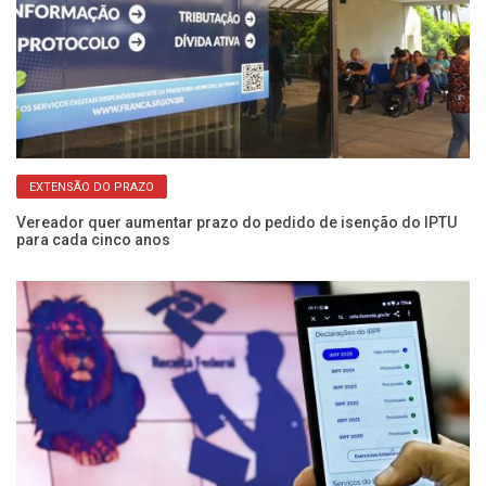
EXTENSÃO DO PRAZO
Vereador quer aumentar prazo do pedido de isenção do IPTU
Ve
para cada cinco anos
at