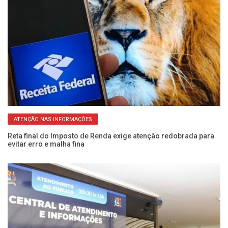
ATENÇÃO NAS INFORMAÇÕES
Reta final do Imposto de Renda exige atenção redobrada para
IP
evitar erro e malha fina
po