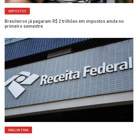
IMPOSTOS
os
Brasileiros já pagaram R$ 2 trilhões em impostos ainda no
Ca
primeiro semestre
c
MALHA FINA