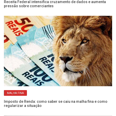
Receita Federal intensifica cruzamento de dados e aumenta
5 
pressão sobre comerciantes
I
MALHA FINA
Imposto de Renda: como saber se caiu na malha fina e como
Ve
regularizar a situação
de