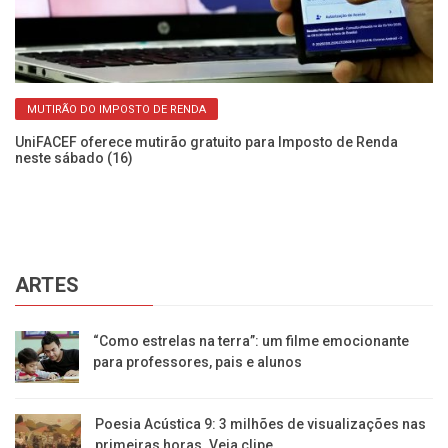
MUTIRÃO DO IMPOSTO DE RENDA
es.
UniFACEF oferece mutirão gratuito para Imposto de Renda
Er
neste sábado (16)
Ve
ARTES
“Como estrelas na terra”: um filme emocionante
para professores, pais e alunos
Poesia Acústica 9: 3 milhões de visualizações nas
primeiras horas. Veja clipe