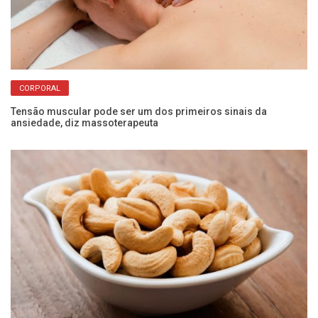
CORPORAL
er
Tensão muscular pode ser um dos primeiros sinais da
Sa
ansiedade, diz massoterapeuta
pe