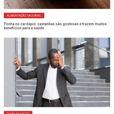
ALIMENTAÇÃO SAUDÁVEL
Ponha no cardápio: castanhas são gostosas e trazem muitos
O 
benefícios para a saúde
qu
DICAS DE SAÚDE