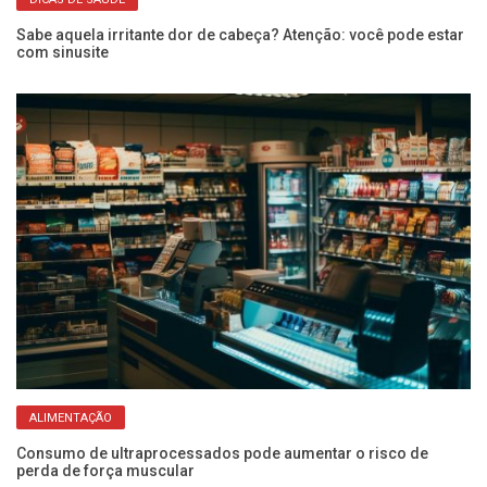
Sabe aquela irritante dor de cabeça? Atenção: você pode estar
Do
com sinusite
se
ALIMENTAÇÃO
ra
Consumo de ultraprocessados pode aumentar o risco de
Se
perda de força muscular
ze