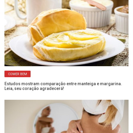
COMER BEM
Estudos mostram comparação entre manteiga e margarina.
De
Leia, seu coração agradecerá!
m