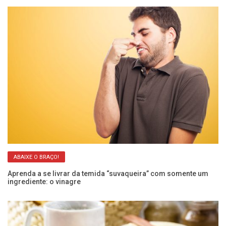
ABAIXE O BRAÇO!
Aprenda a se livrar da temida “suvaqueira” com somente um
Ar
ingrediente: o vinagre
re