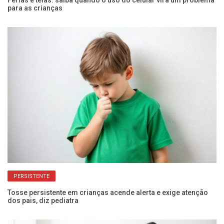
para as crianças
da
PERSISTENTE
se
Tosse persistente em crianças acende alerta e exige atenção
Go
dos pais, diz pediatra
pr