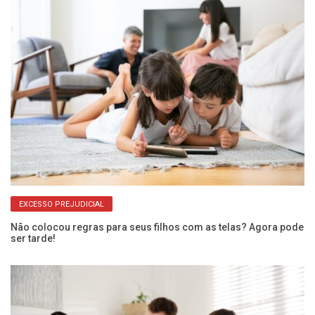
EXCESSO PREJUDICIAL
Não colocou regras para seus filhos com as telas? Agora pode
Cr
ser tarde!
de