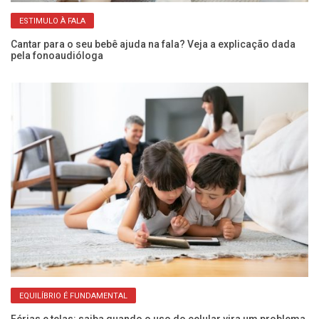
ESTIMULO À FALA
e
Cantar para o seu bebê ajuda na fala? Veja a explicação dada
Se
pela fonoaudióloga
c
EQUILÍBRIO É FUNDAMENTAL
es
Férias e telas: saiba quando o uso do celular vira um problema
Ch