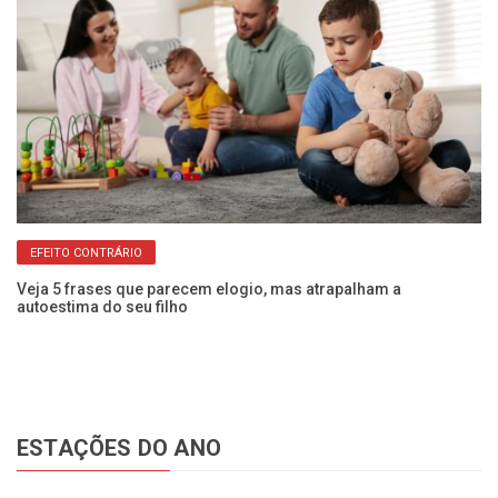
EFEITO CONTRÁRIO
Veja 5 frases que parecem elogio, mas atrapalham a
Có
autoestima do seu filho
ac
ESTAÇÕES DO ANO