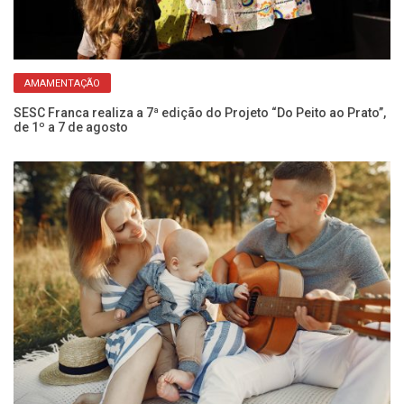
AMAMENTAÇÃO
SESC Franca realiza a 7ª edição do Projeto “Do Peito ao Prato”,
Sk
de 1º a 7 de agosto
cr