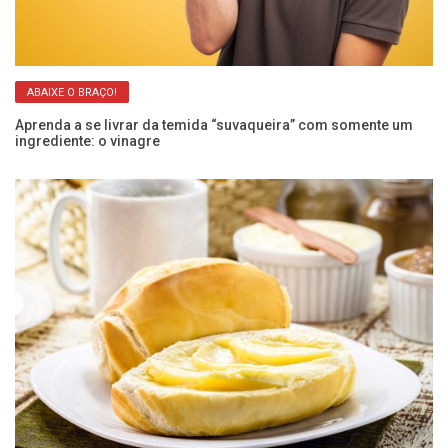
ABAIXE O BRAÇO!
Aprenda a se livrar da temida “suvaqueira” com somente um
Ar
ingrediente: o vinagre
re