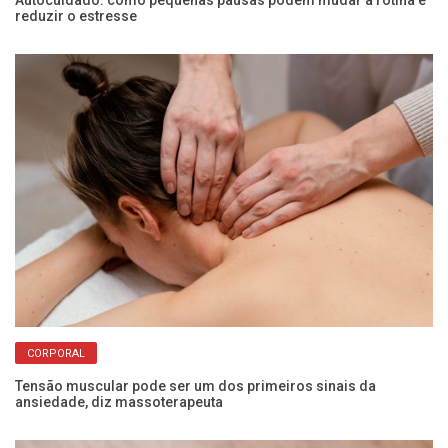
Autocuidado: como pequenas pausas podem mudar a rotina e
Ex
reduzir o estresse
s
CORPORAL
er
Tensão muscular pode ser um dos primeiros sinais da
Sa
ansiedade, diz massoterapeuta
pe