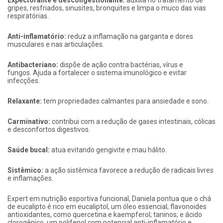
Expectorante e descongestionante:
auxilia no tratamento de
gripes, resfriados, sinusites, bronquites e limpa o muco das vias
respiratórias.
Anti-inflamatório:
reduz a inflamação na garganta e dores
musculares e nas articulações.
Antibacteriano:
dispõe de ação contra bactérias, vírus e
fungos. Ajuda a fortalecer o sistema imunológico e evitar
infecções.
Relaxante:
tem propriedades calmantes para ansiedade e sono.
Carminativo:
contribui com a redução de gases intestinais, cólicas
e desconfortos digestivos.
Saúde bucal:
atua evitando gengivite e mau hálito.
Sistêmico:
a ação sistêmica favorece a redução de radicais livres
e inflamações.
Expert em nutrição esportiva funcional, Daniela pontua que o chá
de eucalipto é rico em eucaliptol, um óleo essencial; flavonoides
antioxidantes, como quercetina e kaempferol; taninos; e ácido
clorogênico, um polifenol com potencial anti-inflamatório e