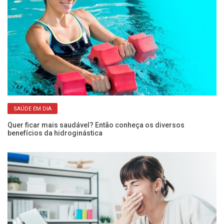
SAÚDE EM DIA
Quer ficar mais saudável? Então conheça os diversos
Co
benefícios da hidroginástica
pe