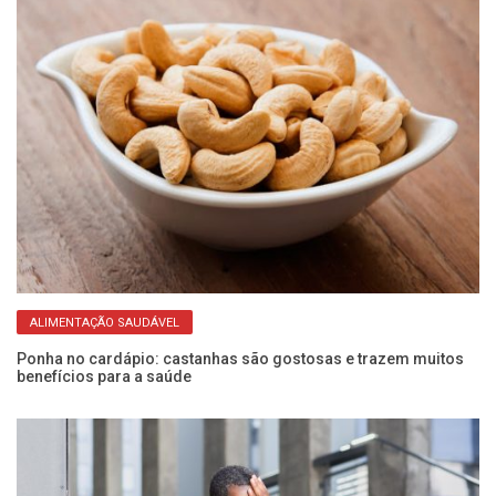
ALIMENTAÇÃO SAUDÁVEL
Ponha no cardápio: castanhas são gostosas e trazem muitos
O 
benefícios para a saúde
qu