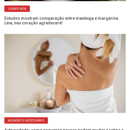
COMER BEM
Estudos mostram comparação entre manteiga e margarina.
De
Leia, seu coração agradecerá!
m
MOMENTO NECESSÁRIO