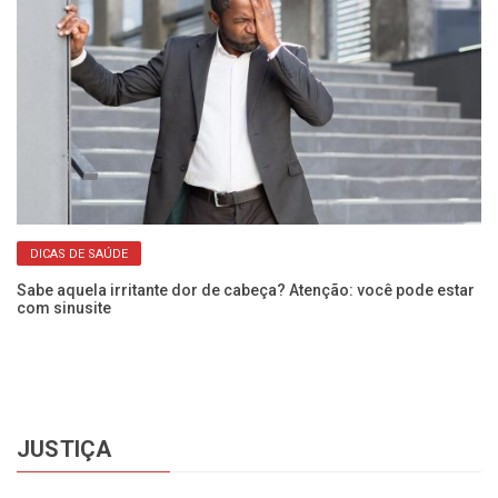
DICAS DE SAÚDE
Sabe aquela irritante dor de cabeça? Atenção: você pode estar
Do
com sinusite
se
JUSTIÇA