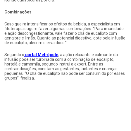
Rende duas xícaras por dia.
Combinações
Caso queira intensificar os efeitos da bebida, a especialista em
fitoterapia sugere fazer algumas combinações: “Para imunidade
e ação descongestionante, vale fazer o chá de eucalipto com
gengibre e limão. Quanto ao potencial digestivo, opte pela infusão
de eucalipto, alecrim e erva doce.”
Segundo o
portal Metrópole
, a ação relaxante e calmante da
infusão pode ser turbinada com a combinação de eucalipto,
hortelã e camomila, segundo instrui a expert. Entre as
contraindicações, constam as gestantes, lactantes e crianças
pequenas. “O chá de eucalipto não pode ser consumido por esses
grupos”, finaliza.