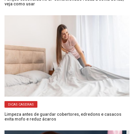
veja como usar
sa
DICAS CASEIRAS
 e
Limpeza antes de guardar cobertores, edredons e casacos
Co
evita mofo e reduz ácaros
ec