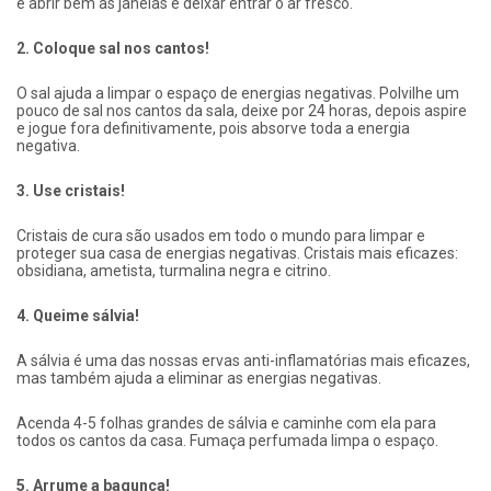
é abrir bem as janelas e deixar entrar o ar fresco.
2. Coloque sal nos cantos!
O sal ajuda a limpar o espaço de energias negativas. Polvilhe um
pouco de sal nos cantos da sala, deixe por 24 horas, depois aspire
e jogue fora definitivamente, pois absorve toda a energia
negativa.
3. Use cristais!
Cristais de cura são usados ​​em todo o mundo para limpar e
proteger sua casa de energias negativas. Cristais mais eficazes:
obsidiana, ametista, turmalina negra e citrino.
4. Queime sálvia!
A sálvia é uma das nossas ervas anti-inflamatórias mais eficazes,
mas também ajuda a eliminar as energias negativas.
Acenda 4-5 folhas grandes de sálvia e caminhe com ela para
todos os cantos da casa. Fumaça perfumada limpa o espaço.
5. Arrume a bagunça!