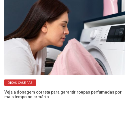
DICAS CASEIRAS
a!
Veja a dosagem correta para garantir roupas perfumadas por
Nu
mais tempo no armário
En