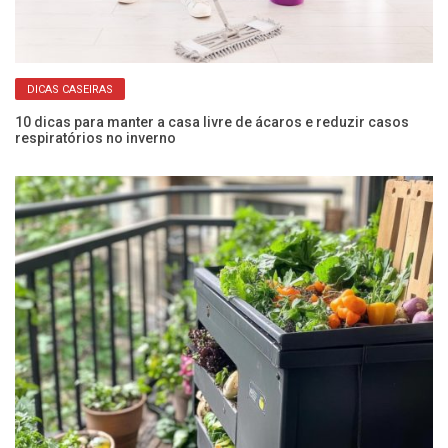
DICAS CASEIRAS
10 dicas para manter a casa livre de ácaros e reduzir casos
Co
respiratórios no inverno
an