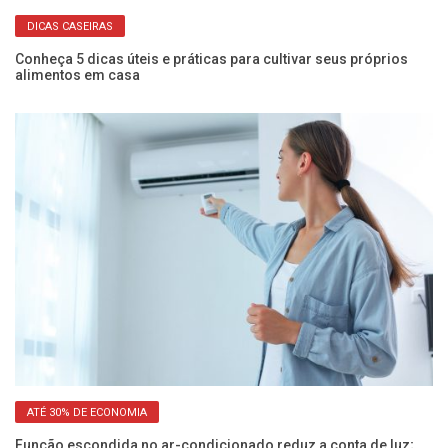
DICAS CASEIRAS
o
Conheça 5 dicas úteis e práticas para cultivar seus próprios
Ve
alimentos em casa
a
ATÉ 30% DE ECONOMIA
Função escondida no ar-condicionado reduz a conta de luz;
Po