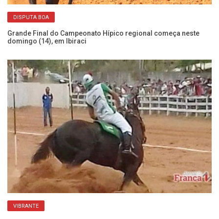
Li
DISPUTA BOA
Ib
Grande Final do Campeonato Hípico regional começa neste
domingo (14), em Ibiraci
Li
Ar
VIBRANTE