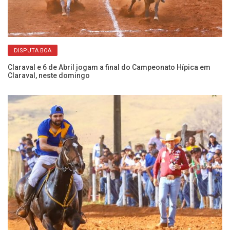
DISPUTA BOA
Ch
Cá
Claraval e 6 de Abril jogam a final do Campeonato Hípica em
Claraval, neste domingo