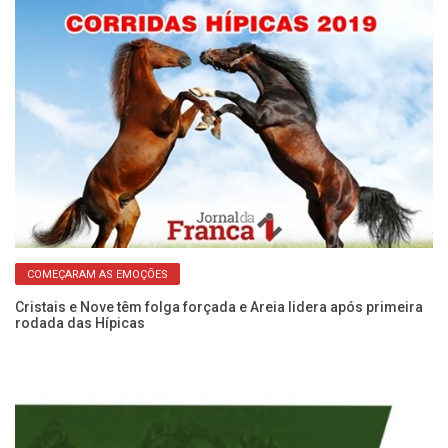
Cl
te
COMEÇARAM AS EMOÇÕES
Cristais e Nove têm folga forçada e Areia lidera após primeira
rodada das Hípicas