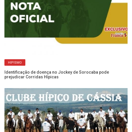
Ib
Hí
HIPISMO
Identificação de doença no Jockey de Sorocaba pode
prejudicar Corridas Hípicas