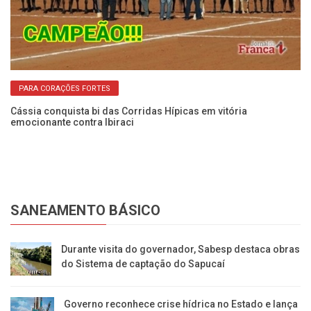
cas
Ib
pa
PARA CORAÇÕES FORTES
Cássia conquista bi das Corridas Hípicas em vitória
emocionante contra Ibiraci
SANEAMENTO BÁSICO
Durante visita do governador, Sabesp destaca obras
do Sistema de captação do Sapucaí
Governo reconhece crise hídrica no Estado e lança