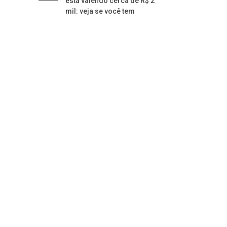
está valendo cerca de R$ 2
mil: veja se você tem