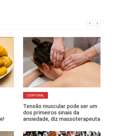
CORPORAL
APRENDIZADO
Tensão muscular pode ser um
O que as lesõ
dos primeiros sinais da
ensinam sobre
e!
ansiedade, diz massoterapeuta
os atletas de