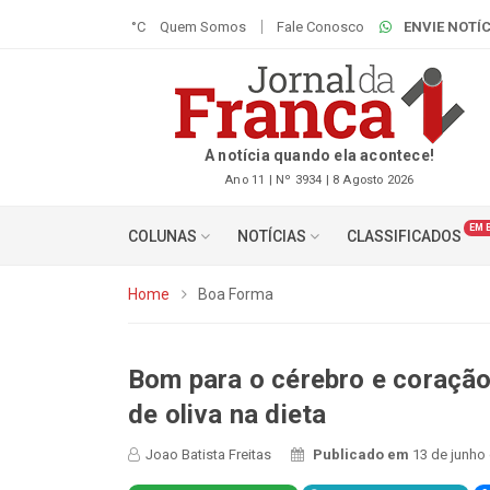
°C
Quem Somos
Fale Conosco
ENVIE NOTÍC
A notícia quando ela acontece!
Ano 11 | Nº 3934 | 8 Agosto 2026
EM 
COLUNAS
NOTÍCIAS
CLASSIFICADOS
Home
Boa Forma
Bom para o cérebro e coração:
de oliva na dieta
Joao Batista Freitas
Publicado em
13 de junho