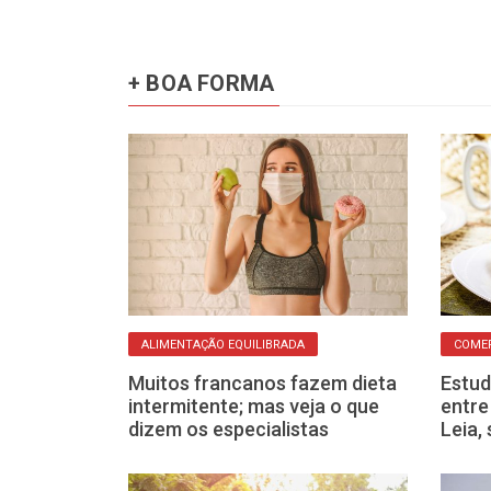
+ BOA FORMA
ALIMENTAÇÃO EQUILIBRADA
COME
a o dia
Muitos francanos fazem dieta
Estu
que a
intermitente; mas veja o que
entre
solve tudo?
dizem os especialistas
Leia,