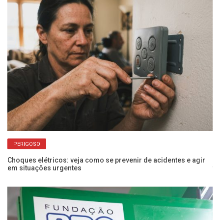
PERIGOSO
Choques elétricos: veja como se prevenir de acidentes e agir
Po
em situações urgentes
f