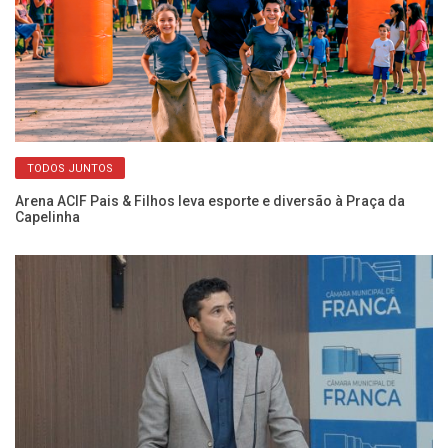
TODOS JUNTOS
a
Arena ACIF Pais & Filhos leva esporte e diversão à Praça da
In
Capelinha
gr