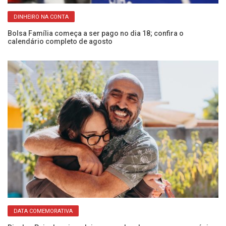
DINHEIRO NA CONTA
Bolsa Família começa a ser pago no dia 18; confira o
CP
calendário completo de agosto
Fr
DATA COMEMORATIVA