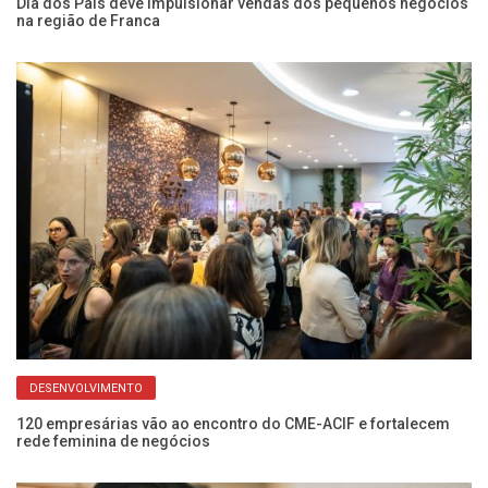
Dia dos Pais deve impulsionar vendas dos pequenos negócios
EM
na região de Franca
ce
DESENVOLVIMENTO
o
120 empresárias vão ao encontro do CME-ACIF e fortalecem
Ap
rede feminina de negócios
pr