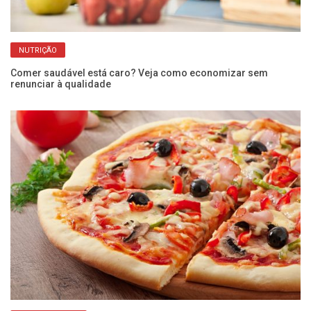
NUTRIÇÃO
om
Comer saudável está caro? Veja como economizar sem
De
renunciar à qualidade
c