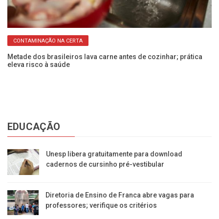
CONTAMINAÇÃO NA CERTA
Metade dos brasileiros lava carne antes de cozinhar; prática
Al
eleva risco à saúde
Ca
EDUCAÇÃO
Unesp libera gratuitamente para download
cadernos de cursinho pré-vestibular
Diretoria de Ensino de Franca abre vagas para
professores; verifique os critérios