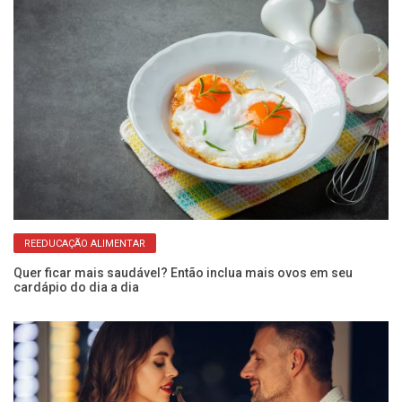
REEDUCAÇÃO ALIMENTAR
os
Quer ficar mais saudável? Então inclua mais ovos em seu
Ca
cardápio do dia a dia
pa