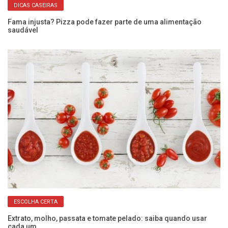
DICAS CASEIRAS
Fama injusta? Pizza pode fazer parte de uma alimentação
Pe
saudável
es
ESCOLHA CERTA
Extrato, molho, passata e tomate pelado: saiba quando usar
Um
cada um
Vi