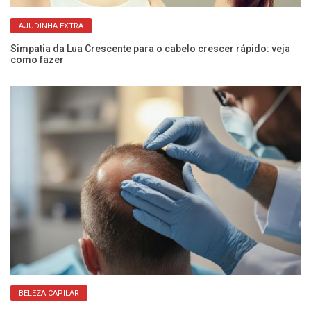
AJUDINHA EXTRA
Simpatia da Lua Crescente para o cabelo crescer rápido: veja
o
como fazer
Sh
qu
BELEZA CAPILAR