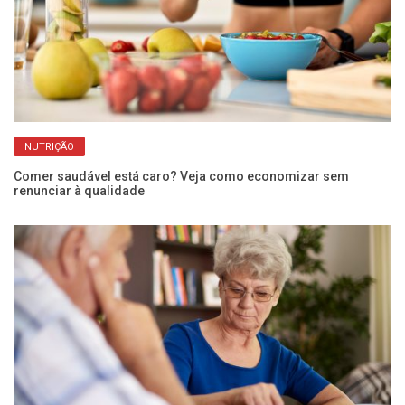
NUTRIÇÃO
Comer saudável está caro? Veja como economizar sem
ta
renunciar à qualidade
Fr
a 