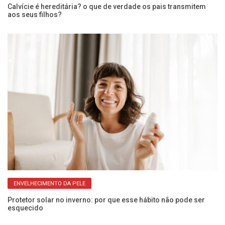
a
Calvície é hereditária? o que de verdade os pais transmitem
Vo
aos seus filhos?
o 
ENVELHECIMENTO DA PELE
Protetor solar no inverno: por que esse hábito não pode ser
Ca
esquecido
in