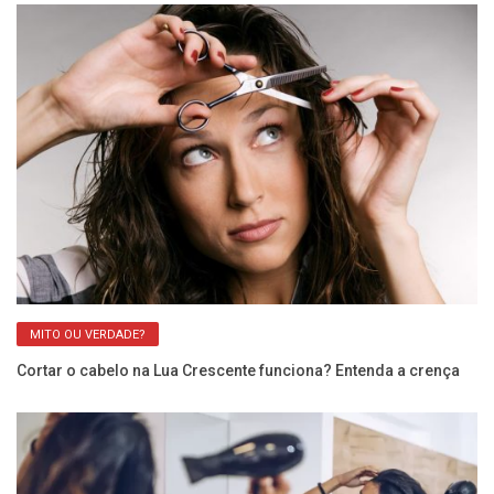
MITO OU VERDADE?
Cortar o cabelo na Lua Crescente funciona? Entenda a crença
Fa
sa