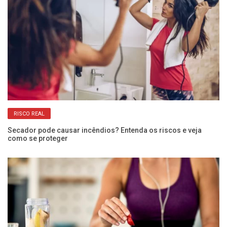
RISCO REAL
Secador pode causar incêndios? Entenda os riscos e veja
como se proteger
Ex
c