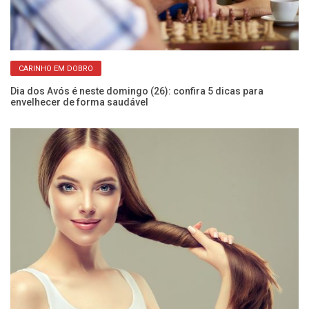
CARINHO EM DOBRO
Dia dos Avós é neste domingo (26): confira 5 dicas para
envelhecer de forma saudável
Va
es