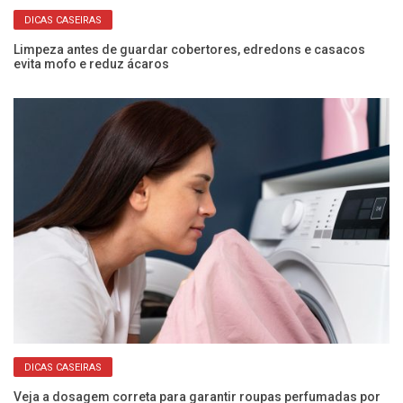
DICAS CASEIRAS
 e
Limpeza antes de guardar cobertores, edredons e casacos
Co
evita mofo e reduz ácaros
ec
DICAS CASEIRAS
a!
Veja a dosagem correta para garantir roupas perfumadas por
Nu