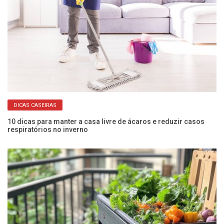
DICAS CASEIRAS
10 dicas para manter a casa livre de ácaros e reduzir casos
Co
respiratórios no inverno
an