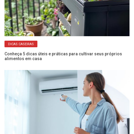
DICAS CASEIRAS
o
Conheça 5 dicas úteis e práticas para cultivar seus próprios
Ve
alimentos em casa
a