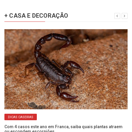
+ CASA E DECORAÇÃO
DICAS CASEIRAS
Com 4 casos este ano em Franca, saiba quais plantas atraem
Se
ou escondem escorpiões.
co