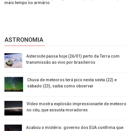
mais tempo no armário
En
ASTRONOMIA
Asteroide passa hoje (26/01) perto da Terra com
transmissão ao vivo por brasileiros
Chuva de meteoros terá pico nesta sexta (22) e
sábado (23); saiba como observar
Vídeo mostra explosão impressionante de meteoro
no céu, que assusta moradores
Acabou o mistério: governo dos EUA confirma que