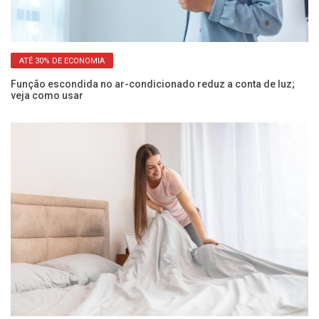
ATÉ 30% DE ECONOMIA
Função escondida no ar-condicionado reduz a conta de luz;
Po
veja como usar
sa