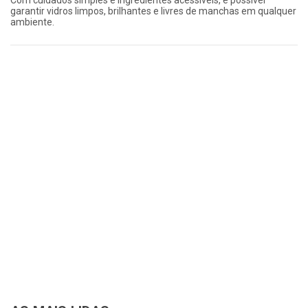
Com cuidados simples e ingredientes acessíveis, é possível
garantir vidros limpos, brilhantes e livres de manchas em qualquer
ambiente.