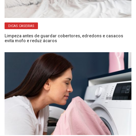
DICAS CASEIRAS
 e
Limpeza antes de guardar cobertores, edredons e casacos
Co
evita mofo e reduz ácaros
ec