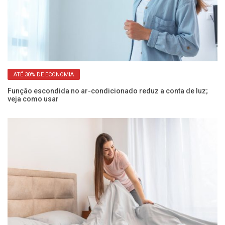
ATÉ 30% DE ECONOMIA
Função escondida no ar-condicionado reduz a conta de luz;
Po
veja como usar
sa