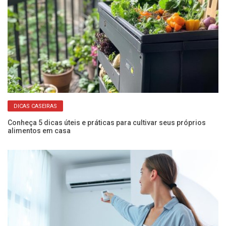
DICAS CASEIRAS
o
Conheça 5 dicas úteis e práticas para cultivar seus próprios
Ve
alimentos em casa
a