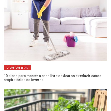
DICAS CASEIRAS
10 dicas para manter a casa livre de ácaros e reduzir casos
Co
respiratórios no inverno
an