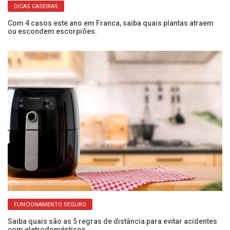
DICAS CASEIRAS
Com 4 casos este ano em Franca, saiba quais plantas atraem
Se
ou escondem escorpiões.
co
FUNCIONAMENTO SEGURO
Saiba quais são as 5 regras de distância para evitar acidentes
Pr
com eletrodomésticos
de