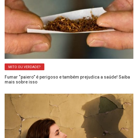
MITO OU VERDADE?
Fumar “paiero” é perigoso e também prejudica a saúde! Saiba
Ca
mais sobre isso
pe