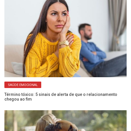
SAÚDE EMOCIONAL
Término tóxico: 5 sinais de alerta de que o relacionamento
An
chegou ao fim
es