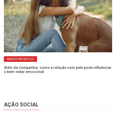
BEM-ESTAR MÚTUO
os
Além da companhia: como a relação com pets pode influenciar
Sa
o bem-estar emocional
h
AÇÃO SOCIAL