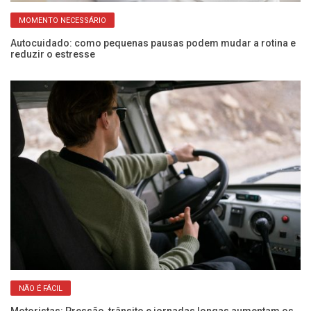
MOMENTO NECESSÁRIO
Autocuidado: como pequenas pausas podem mudar a rotina e
É 
reduzir o estresse
re
NÃO É FÁCIL
Motoristas: Pressão, trânsito e jornadas longas aumentam os
Co