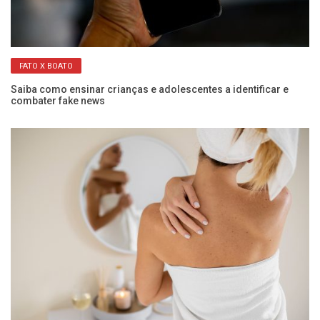
FATO X BOATO
s
Saiba como ensinar crianças e adolescentes a identificar e
Ma
combater fake news
pa