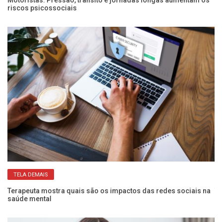
riscos psicossociais
co
TELA DEMAIS
l
Terapeuta mostra quais são os impactos das redes sociais na
Tr
saúde mental
de