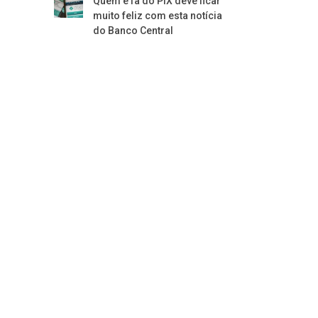
Quem é fã do PIX deve ficar
muito feliz com esta notícia
do Banco Central