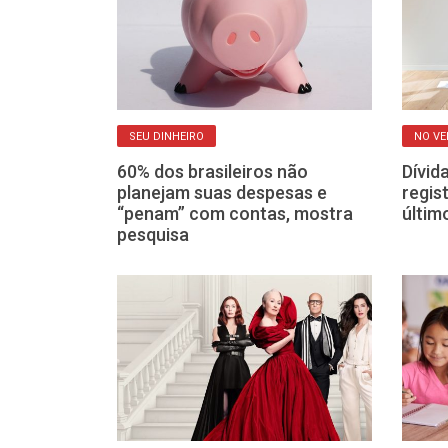
SEU DINHEIRO
NO V
omeça a ser
60% dos brasileiros não
Dívida
da (16) para
planejam suas despesas e
regis
aneiro
“penam” com contas, mostra
últim
pesquisa