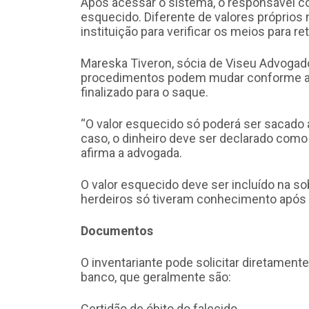
Após acessar o sistema, o responsável co
esquecido. Diferente de valores próprios
instituição para verificar os meios para ret
Mareska Tiveron, sócia de Viseu Advogado
procedimentos podem mudar conforme a in
finalizado para o saque.
“O valor esquecido só poderá ser sacado 
caso, o dinheiro deve ser declarado como p
afirma a advogada.
O valor esquecido deve ser incluído na sob
herdeiros só tiveram conhecimento após a
Documentos
O inventariante pode solicitar diretament
banco, que geralmente são:
Certidão de óbito do falecido