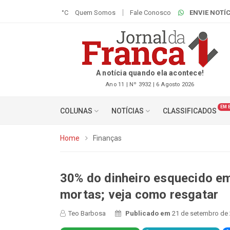
°C
Quem Somos
Fale Conosco
ENVIE NOTÍC
A notícia quando ela acontece!
Ano 11 | Nº 3932 | 6 Agosto 2026
EM 
COLUNAS
NOTÍCIAS
CLASSIFICADOS
Home
Finanças
30% do dinheiro esquecido e
mortas; veja como resgatar
Teo Barbosa
Publicado em
21 de setembro de 