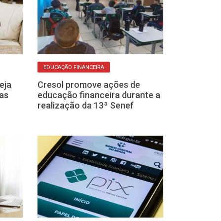
EDUCAÇÃO FINANCEIRA
EXPANSÃO
eja
Cresol promove ações de
Cresol Pioneir
as
educação financeira durante a
ampliação de 
realização da 13ª Senef
região Norte 