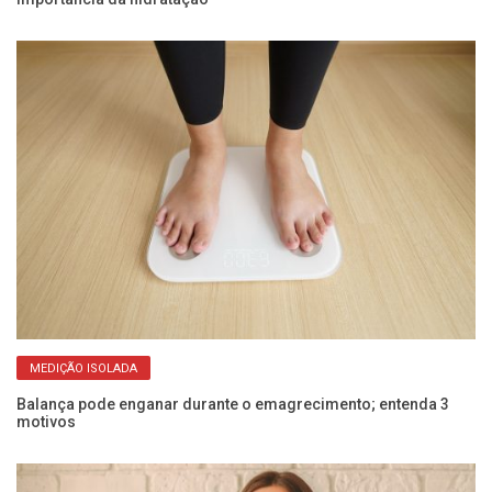
MEDIÇÃO ISOLADA
Balança pode enganar durante o emagrecimento; entenda 3
Es
motivos
nã