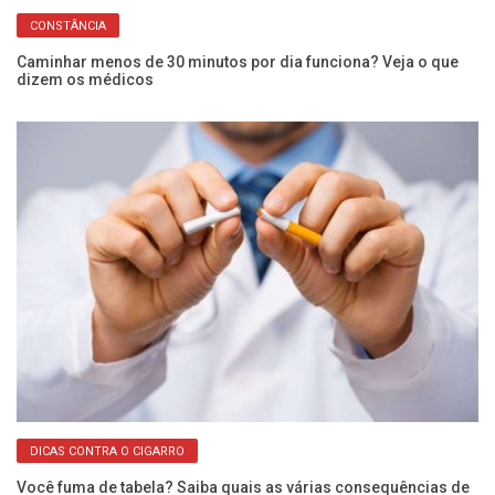
CONSTÂNCIA
de
Caminhar menos de 30 minutos por dia funciona? Veja o que
Vo
dizem os médicos
mu
DICAS CONTRA O CIGARRO
Você fuma de tabela? Saiba quais as várias consequências de
O 