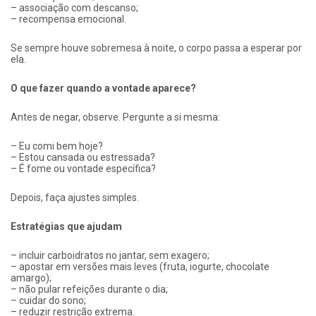
– associação com descanso;
– recompensa emocional.
Se sempre houve sobremesa à noite, o corpo passa a esperar por
ela.
O que fazer quando a vontade aparece?
Antes de negar, observe. Pergunte a si mesma:
– Eu comi bem hoje?
– Estou cansada ou estressada?
– É fome ou vontade específica?
Depois, faça ajustes simples.
Estratégias que ajudam
– incluir carboidratos no jantar, sem exagero;
– apostar em versões mais leves (fruta, iogurte, chocolate
amargo);
– não pular refeições durante o dia;
– cuidar do sono;
– reduzir restrição extrema.