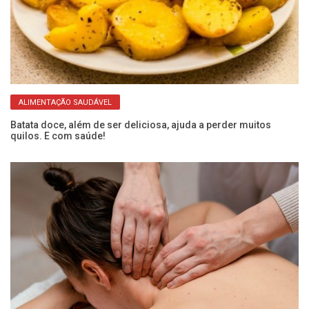
ALIMENTAÇÃO SAUDÁVEL
or
Batata doce, além de ser deliciosa, ajuda a perder muitos
Ba
quilos. E com saúde!
pa