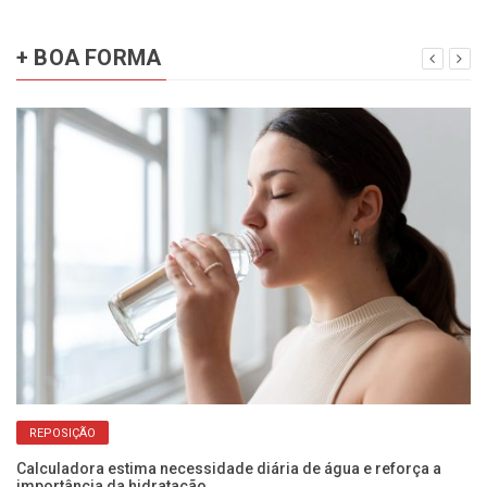
+ BOA FORMA
REPOSIÇÃO
er
Calculadora estima necessidade diária de água e reforça a
Sa
importância da hidratação
pe