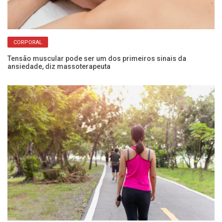
CORPORAL
Tensão muscular pode ser um dos primeiros sinais da
Tr
ansiedade, diz massoterapeuta
re