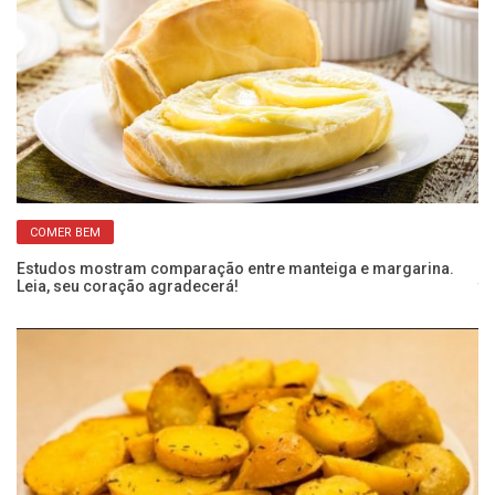
COMER BEM
e
Estudos mostram comparação entre manteiga e margarina.
Re
Leia, seu coração agradecerá!
te