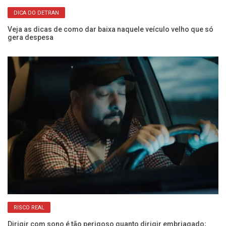
DICA DO DETRAN
os
Veja as dicas de como dar baixa naquele veículo velho que só
O 
gera despesa
e 
RISCO REAL
Dirigir com sono é tão perigoso quanto dirigir embriagado;
Co