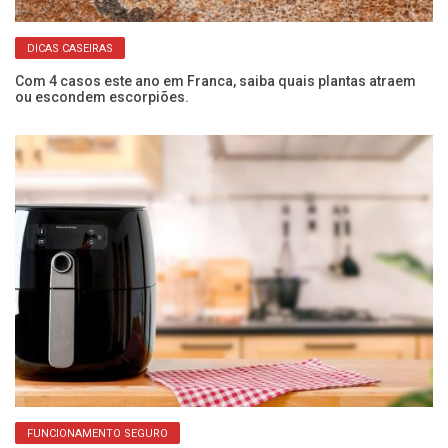
DICAS CASEIRAS
Com 4 casos este ano em Franca, saiba quais plantas atraem
Se
ou escondem escorpiões.
co
FUNCIONAMENTO SEGURO