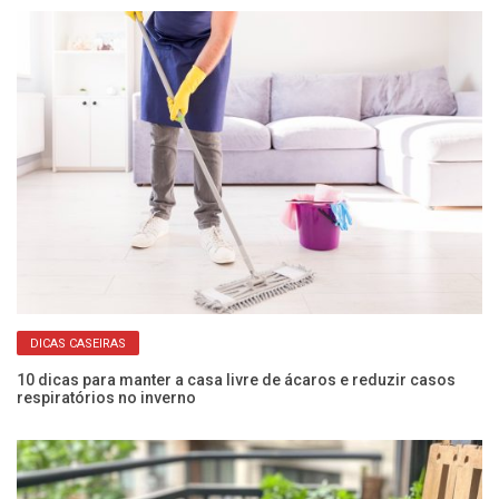
DICAS CASEIRAS
10 dicas para manter a casa livre de ácaros e reduzir casos
Co
respiratórios no inverno
an