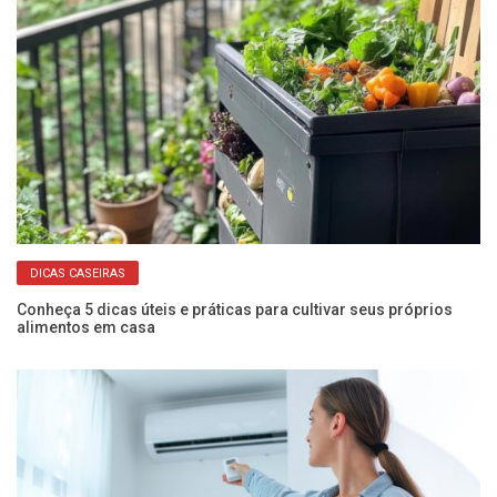
DICAS CASEIRAS
o
Conheça 5 dicas úteis e práticas para cultivar seus próprios
Ve
alimentos em casa
a