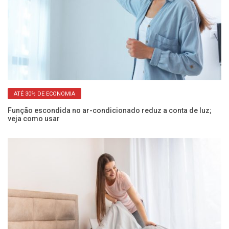
ATÉ 30% DE ECONOMIA
Função escondida no ar-condicionado reduz a conta de luz;
Po
veja como usar
sa