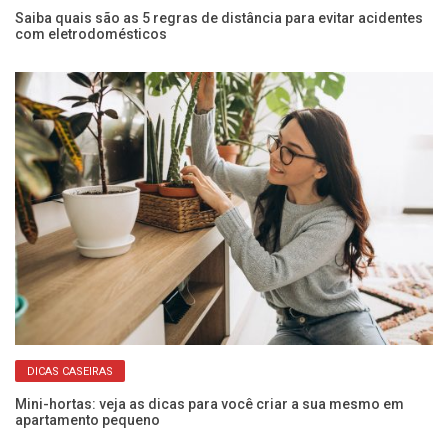
Saiba quais são as 5 regras de distância para evitar acidentes
Pr
com eletrodomésticos
de
DICAS CASEIRAS
Mini-hortas: veja as dicas para você criar a sua mesmo em
Da
apartamento pequeno
pr