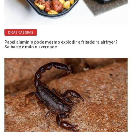
DICAS CASEIRAS
r
Papel alumínio pode mesmo explodir a fritadeira airfryer?
Ve
Saiba se é mito ou verdade
ma