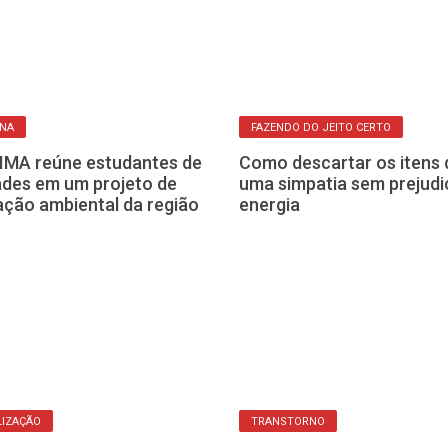
ANA
FAZENDO DO JEITO CERTO
IMA reúne estudantes de
Como descartar os itens 
ades em um projeto de
uma simpatia sem prejudi
ção ambiental da região
energia
LIZAÇÃO
TRANSTORNO