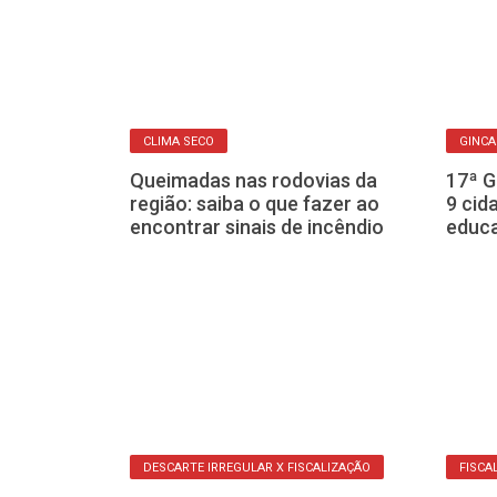
CLIMA SECO
GINC
 transforma
Queimadas nas rodovias da
17ª G
petáculo
região: saiba o que fazer ao
9 cid
es dias
encontrar sinais de incêndio
educa
DESCARTE IRREGULAR X FISCALIZAÇÃO
FISCA