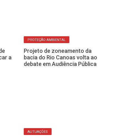
PROTEÇÃO AMBIENTAL
FUMAÇA PRETA
de
Projeto de zoneamento da
Cetesb faz c
car a
bacia do Rio Canoas volta ao
Leporace par
debate em Audiência Pública
poluição de c
ônibus
AUTUAÇÕES
CONCURSO