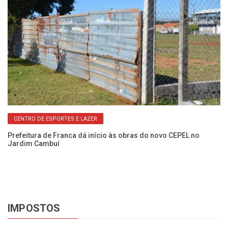
CENTRO DE ESPORTES E LAZER
ra
Prefeitura de Franca dá início às obras do novo CEPEL no
Ob
Jardim Cambuí
ex
IMPOSTOS