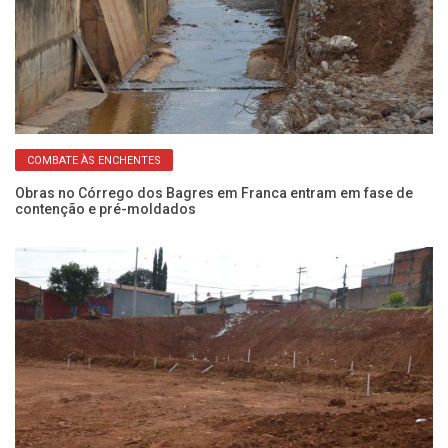
COMBATE ÀS ENCHENTES
o
Obras no Córrego dos Bagres em Franca entram em fase de
Ob
contenção e pré-moldados
em