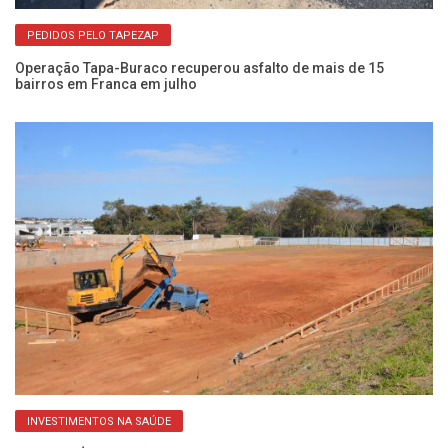
PEDIDOS PELO TAPEZAP
Operação Tapa-Buraco recuperou asfalto de mais de 15
Sa
bairros em Franca em julho
bu
INVESTIMENTOS NA SAÚDE