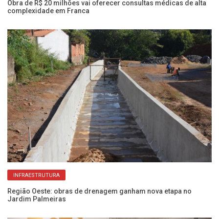
Obra de R$ 20 milhões vai oferecer consultas médicas de alta
Ob
complexidade em Franca
a
INFRAESTRUTURA
e
Região Oeste: obras de drenagem ganham nova etapa no
Ob
Jardim Palmeiras
co